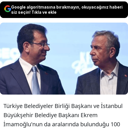
Google algoritmasına bırakmayın, okuyacağınız haberi
siz seçin! Tıkla ve ekle
İBB Başkanı Ekrem İmamoğlu'nun da
aralarında bulunduğu 100 kişi hakkında
gözaltı kararı verilmesinin ardından
Mansur Yavaş'tan açıklama geldi.
Türkiye Belediyeler Birliği Başkanı ve İstanbul
Büyükşehir Belediye Başkanı Ekrem
İmamoğlu'nun da aralarında bulunduğu 100