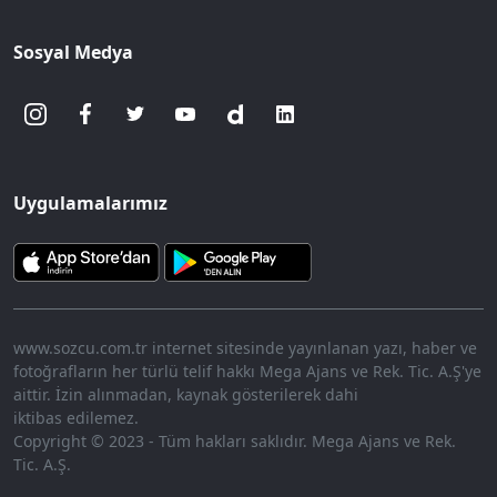
Sosyal Medya
Uygulamalarımız
www.sozcu.com.tr internet sitesinde yayınlanan yazı, haber ve
fotoğrafların her türlü telif hakkı Mega Ajans ve Rek. Tic. A.Ş'ye
aittir. İzin alınmadan, kaynak gösterilerek dahi
iktibas edilemez.
Copyright © 2023 - Tüm hakları saklıdır. Mega Ajans ve Rek.
Tic. A.Ş.