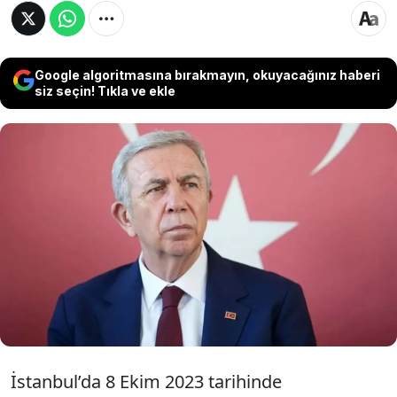
Google algoritmasına bırakmayın, okuyacağınız haberi
siz seçin! Tıkla ve ekle
Ankara Büyükşehir Belediyesi (ABB )Başkanı
Mansur Yavaş, CHP İstanbul 38. Olağan İl
Kongresi'nde başkan seçilen Özgür Çelik ve
yönetimin görevinden uzaklaştırılmalarına,
geçici yönetim kurulu atanmasına kararına
tepki gösterdi.
İstanbul’da 8 Ekim 2023 tarihinde