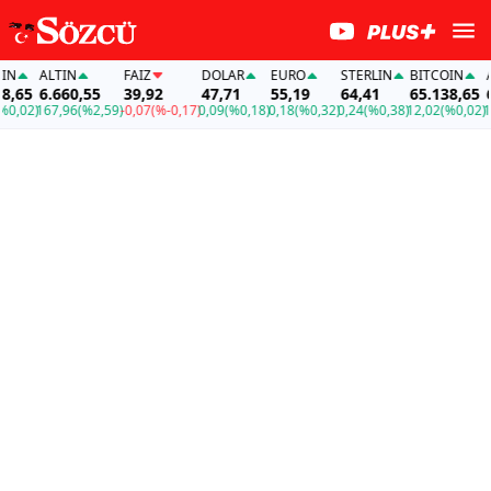
N
ALTIN
FAİZ
DOLAR
EURO
STERLIN
BITCOIN
AL
,65
6.660,55
39,92
47,71
55,19
64,41
65.138,65
6.
,02)
167,96
(%2,59)
-0,07
(%-0,17)
0,09
(%0,18)
0,18
(%0,32)
0,24
(%0,38)
12,02
(%0,02)
167