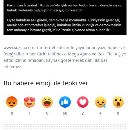
www.sozcu.com.tr internet sitesinde yayınlanan yazı, haber ve
fotoğrafların her türlü telif hakkı Mega Ajans ve Rek. Tic. A.Ş'ye
aittir. İzin alınmadan, kaynak gösterilerek dahi iktibas
edilemez.
Bu habere emoji ile tepki ver