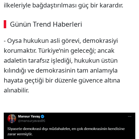
ilkeleriyle bağdaştırılması güç bir karardır.
Günün Trend Haberleri
00:01
/ 08:06
- Oysa hukukun asli görevi, demokrasiyi
Sesi Aç
korumaktır. Türkiye’nin geleceği; ancak
adaletin tarafsız işlediği, hukukun üstün
kılındığı ve demokrasinin tam anlamıyla
hayata geçtiği bir düzenle güvence altına
alınabilir.