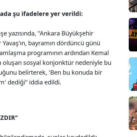
da şu ifadelere yer verildi:
öşe yazısında, "Ankara Büyükşehir
r Yavaş’ın, bayramın dördüncü günü
ramlaşma programının ardından Kemal
ın oluşan sosyal konjonktür nedeniyle bu
uğunu belirterek, 'Ben bu konuda bir
m' dediği" iddia edildi.
IZDIR"
Sesi Aç