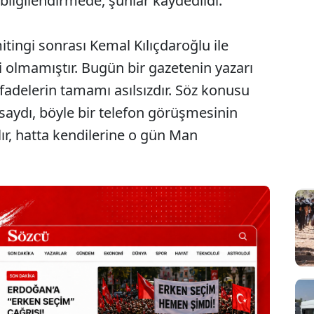
bilgilendirmede, şunlar kaydedildi:
ingi sonrası Kemal Kılıçdaroğlu ile
 olmamıştır. Bugün bir gazetenin yazarı
fadelerin tamamı asılsızdır. Söz konusu
lsaydı, böyle bir telefon görüşmesinin
lır, hatta kendilerine o gün Man