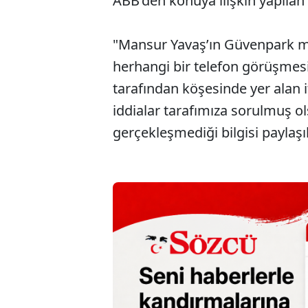
ABB’den konuya ilişkin yapılan 
"Mansur Yavaş’ın Güvenpark mit
herhangi bir telefon görüşmesi
tarafından köşesinde yer alan i
iddialar tarafımıza sorulmuş o
gerçekleşmediği bilgisi paylaşı