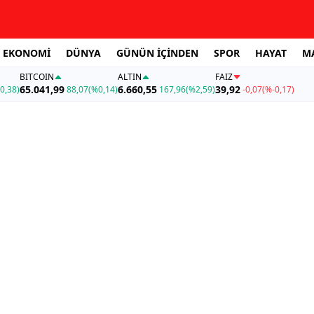
EKONOMİ
DÜNYA
GÜNÜN İÇİNDEN
SPOR
HAYAT
M
BITCOIN
ALTIN
FAİZ
65.041,99
6.660,55
39,92
0,38)
88,07
(%0,14)
167,96
(%2,59)
-0,07
(%-0,17)