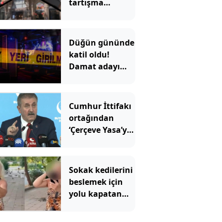
tartışma
konusu oldu:
Çiçek
Pasajı'ndaki
Düğün gününde
görüntü tepki
katil oldu!
çekti
Damat adayı
dünyaevi yerine
cezaevine girdi
Cumhur İttifakı
ortağından
‘Çerçeve Yasa’ya
tepki
Sokak kedilerini
beslemek için
yolu kapatan
kadın pskiyatr
kliniğine