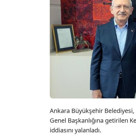
Ankara Bü
"bayramın
bayramlaş
aradığı" h
Ankara Büyükşehir Belediyesi
Genel Başkanlığına getirilen K
iddiasını yalanladı.