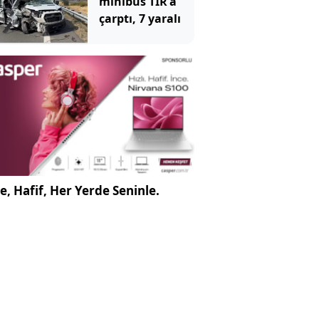
minibüs TIR'a
çarptı, 7 yaralı
e, Hafif, Her Yerde Seninle.