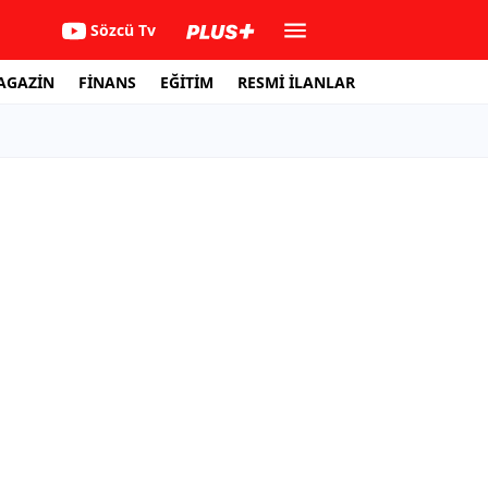
Sözcü Tv
AGAZİN
FİNANS
EĞİTİM
RESMİ İLANLAR