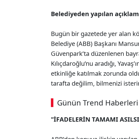
Belediyeden yapılan açıklama
Bugün bir gazetede yer alan k
Belediye (ABB) Başkanı Mansu
Güvenpark’ta düzenlenen bay
Kılıçdaroğlu’nu aradığı, Yavaş’
etkinliğe katılmak zorunda old
tarafta değilim, bilmenizi isteri
ABERİ OKU
➜
Günün Trend Haberleri
00:02
/ 08:06
"İFADELERİN TAMAMI ASILS