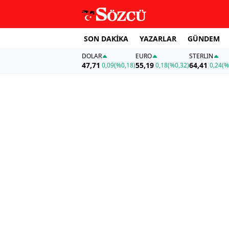
SON DAKİKA
YAZARLAR
GÜNDEM
DOLAR
EURO
STERLIN
47,71
55,19
64,41
0,09
(%0,18)
0,18
(%0,32)
0,24
(%