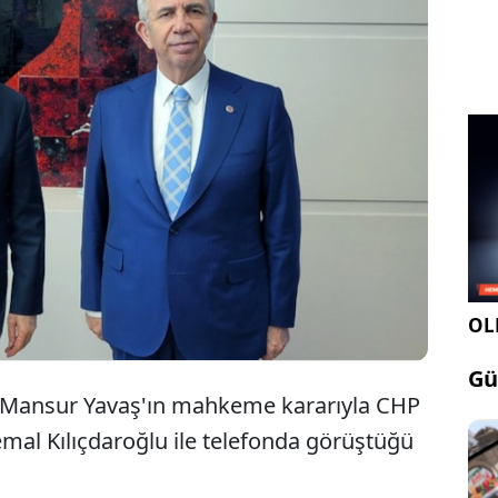
yükşehir Belediye (ABB) Başkanı Mansur Yavaş’ın,
 dördüncü günü Güvenpark’ta düzenlenen
ma programının ardından Kemal Kılıçdaroğlu’nu
aberi yalanlandı.
OLE
Gü
, Mansur Yavaş'ın mahkeme kararıyla CHP
emal Kılıçdaroğlu ile telefonda görüştüğü