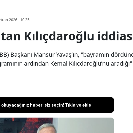
iran 2026 - 10:35
tan Kılıçdaroğlu iddia
ABB) Başkanı Mansur Yavaş’ın, "bayramın dördün
mının ardından Kemal Kılıçdaroğlu’nu aradığı" 
okuyacağınız haberi siz seçin! Tıkla ve ekle