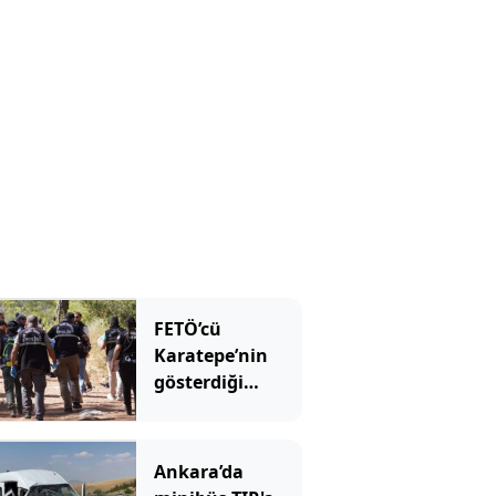
yatırıldı
FETÖ’cü
Karatepe’nin
gösterdiği
yerdeki arama
sonuçları
açıklandı
Ankara’da