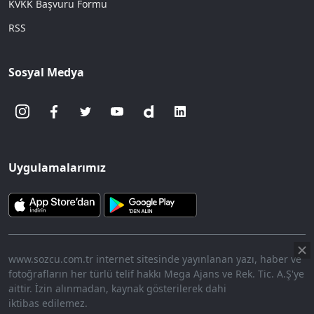
KVKK Başvuru Formu
RSS
Sosyal Medya
Uygulamalarımız
www.sozcu.com.tr internet sitesinde yayınlanan yazı, haber ve
fotoğrafların her türlü telif hakkı Mega Ajans ve Rek. Tic. A.Ş'ye
aittir. İzin alınmadan, kaynak gösterilerek dahi
iktibas edilemez.