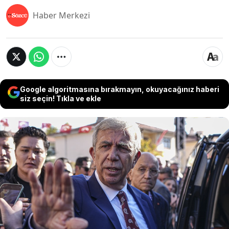
Haber Merkezi
Google algoritmasına bırakmayın, okuyacağınız haberi
siz seçin! Tıkla ve ekle
Ankara Büyükşehir Belediyesi tarafından Ebru
Gündeş konseri için ödenen 69 milyon ödendiği
iddia edilmiş, büyük tartışmalara neden olmuştu.
Belediye ise ücretin 69 milyon lira değil, KDV dahil
44 milyon 937 bin 117 lira olduğunu açıkladı.
Başkan Mansur Yavaş ise, "Bence ters tepki
verenler haklı. Biz farkımızı göstereceğiz. Millet
bizi güvendiği için seçti" dedi.