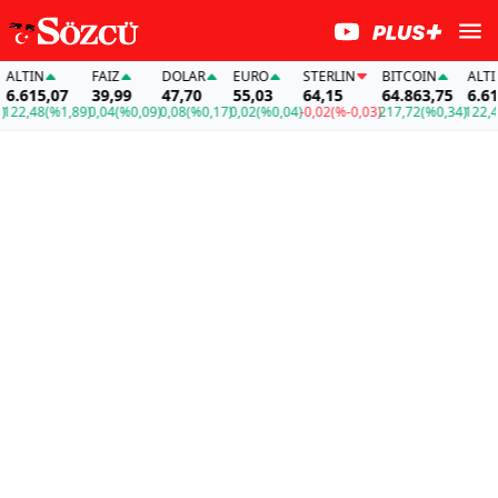
LTIN
FAİZ
DOLAR
EURO
STERLIN
BITCOIN
ALTIN
.615,07
39,99
47,70
55,03
64,15
64.863,75
6.615
22,48
(%1,89)
0,04
(%0,09)
0,08
(%0,17)
0,02
(%0,04)
-0,02
(%-0,03)
217,72
(%0,34)
122,48
(