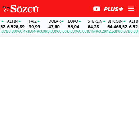
ALTIN
FAİZ
DOLAR
EURO
STERLIN
BITCOIN
ALTIN
2
6.526,89
39,99
47,60
55,04
64,28
64.466,52
6.526,
7)
30,80
(%0,47)
0,04
(%0,09)
0,03
(%0,06)
0,03
(%0,06)
0,19
(%0,29)
42,53
(%0,07)
30,80
(%0