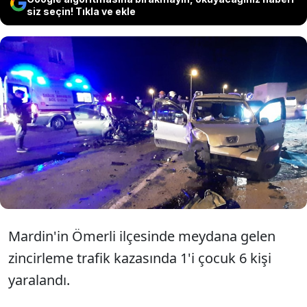
siz seçin! Tıkla ve ekle
Mardin'de gerçekleşen
zincirleme kazada 1'i ağır 6
kişi yaralandı.
Mardin'in Ömerli ilçesinde meydana gelen
zincirleme trafik kazasında 1'i çocuk 6 kişi
yaralandı.