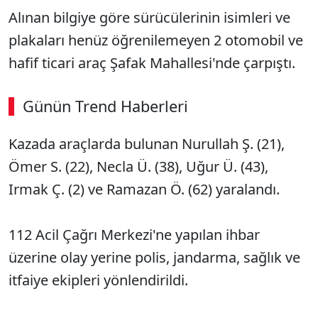
Alınan bilgiye göre sürücülerinin isimleri ve
plakaları henüz öğrenilemeyen 2 otomobil ve
hafif ticari araç Şafak Mahallesi'nde çarpıştı.
Günün Trend Haberleri
Kazada araçlarda bulunan Nurullah Ş. (21),
SÖZCÜ SON DAKİKA
Ömer S. (22), Necla Ü. (38), Uğur Ü. (43),
Irmak Ç. (2) ve Ramazan Ö. (62) yaralandı.
112 Acil Çağrı Merkezi'ne yapılan ihbar
üzerine olay yerine polis, jandarma, sağlık ve
itfaiye ekipleri yönlendirildi.