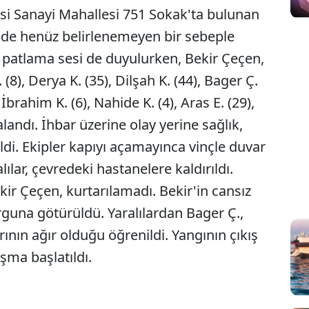
çesi Sanayi Mahallesi 751 Sokak'ta bulunan
irede henüz belirlenemeyen bir sebeple
n patlama sesi de duyulurken, Bekir Çeçen,
8), Derya K. (35), Dilşah K. (44), Bager Ç.
, İbrahim K. (6), Nahide K. (4), Aras E. (29),
alandı. İhbar üzerine olay yerine sağlık,
dildi. Ekipler kapıyı açamayınca vinçle duvar
alılar, çevredeki hastanelere kaldırıldı.
kir Çeçen, kurtarılamadı. Bekir'in cansız
guna götürüldü. Yaralılardan Bager Ç.,
rının ağır olduğu öğrenildi. Yangının çıkış
şma başlatıldı.