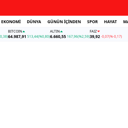
EKONOMİ
DÜNYA
GÜNÜN İÇİNDEN
SPOR
HAYAT
M
BITCOIN
ALTIN
FAİZ
64.987,91
6.660,55
39,92
0,38)
513,44
(%0,80)
167,96
(%2,59)
-0,07
(%-0,17)