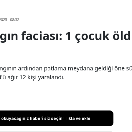
2025 - 08:32
ın faciası: 1 çocuk öldü
yangının ardından patlama meydana geldiği öne sü
'ü ağır 12 kişi yaralandı.
okuyacağınız haberi siz seçin! Tıkla ve ekle