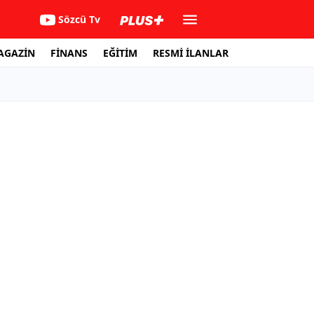
Sözcü Tv
AGAZİN
FİNANS
EĞİTİM
RESMİ İLANLAR