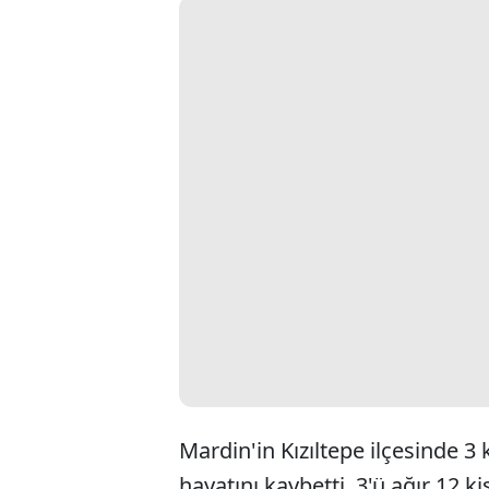
Mardin'in Kızıltepe ilçesinde 3
hayatını kaybetti, 3'ü ağır 12 ki