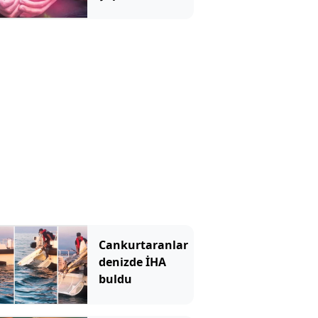
tutuklandı
Cankurtaranlar
denizde İHA
buldu