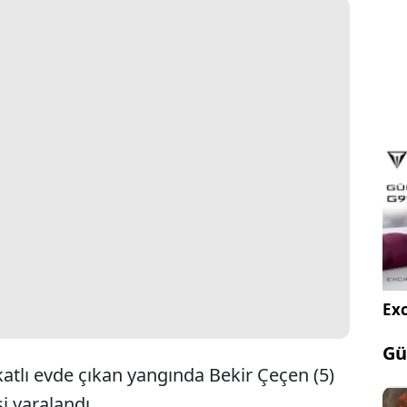
Exc
Gü
 katlı evde çıkan yangında Bekir Çeçen (5)
şi yaralandı.