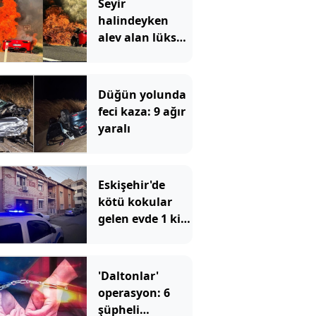
Seyir
halindeyken
alev alan lüks
otomobil
kullanılmaz
hale geldi
Düğün yolunda
feci kaza: 9 ağır
yaralı
Eskişehir'de
kötü kokular
gelen evde 1 kişi
ölü bulundu
'Daltonlar'
operasyon: 6
şüpheli