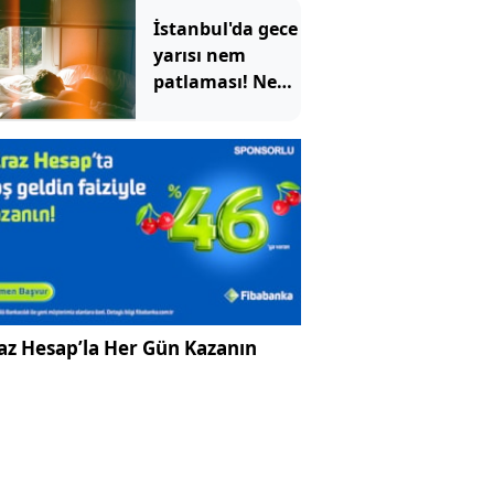
İstanbul'da gece
yarısı nem
patlaması! Nem
oranı yüzde 96'yı
bulacak
az Hesap’la Her Gün Kazanın