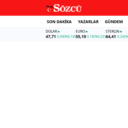
SON DAKİKA
YAZARLAR
GÜNDEM
DOLAR
EURO
STERLIN
47,71
55,19
64,41
0,09
(%0,18)
0,18
(%0,32)
0,24
(%