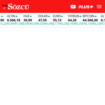
ALTIN
FAİZ
DOLAR
EURO
STERLIN
BITCOIN
ALTI
0
6.566,18
39,99
47,59
55,12
64,26
64.566,00
6.56
22)
70,09
(%1,08)
0,04
(%0,09)
0,02
(%0,04)
0,11
(%0,20)
0,16
(%0,25)
140,13
(%0,22)
70,09