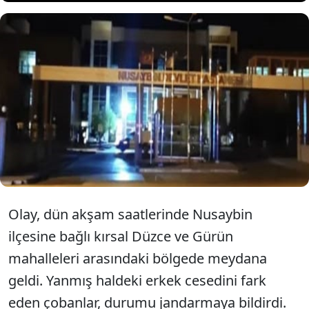
Mardin'in Nusaybin ilçesinde
kırsal bölgede yanmış erkek
cesedi bulundu.
Olay, dün akşam saatlerinde Nusaybin
ilçesine bağlı kırsal Düzce ve Gürün
mahalleleri arasındaki bölgede meydana
geldi. Yanmış haldeki erkek cesedini fark
eden çobanlar, durumu jandarmaya bildirdi.