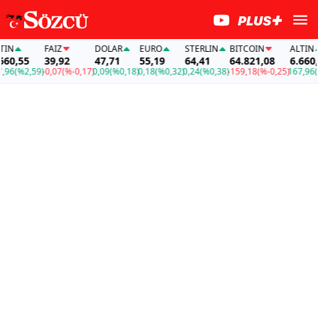
FAİZ
DOLAR
EURO
STERLIN
BITCOIN
ALTIN
0,55
39,92
47,71
55,19
64,41
64.821,08
6.660,55
6
(%2,59)
-0,07
(%-0,17)
0,09
(%0,18)
0,18
(%0,32)
0,24
(%0,38)
-159,18
(%-0,25)
167,96
(%2