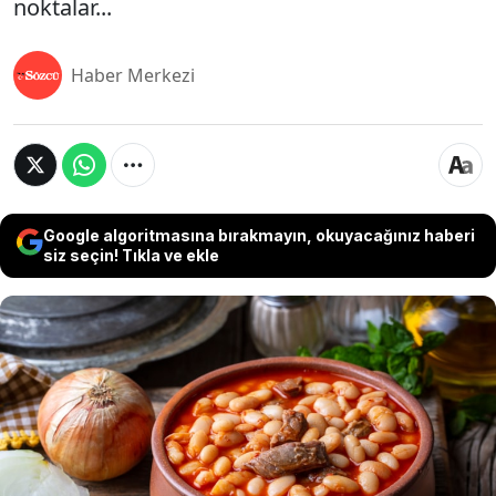
noktalar...
Haber Merkezi
Google algoritmasına bırakmayın, okuyacağınız haberi
siz seçin! Tıkla ve ekle
Kuru fasulye, sofralarımızın vazgeçilmez
lezzetlerinden biridir ve yüksek protein içeriği ile
bilinse de bazı kişilerde gaz yapma sorununa yol
açabilir. Ancak Mardinliler doğru pişirme
yöntemleriyle bu sorunu kolayca çözüyor. İşte
kuru fasulyenin gaz yapmasını engellemek için