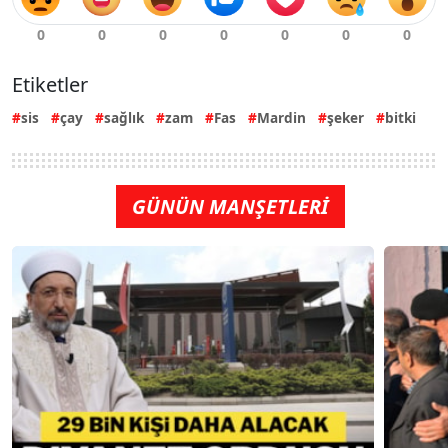
Etiketler
sis
çay
sağlık
zam
Fas
Mardin
şeker
bitki
GÜNÜN MANŞETLERİ