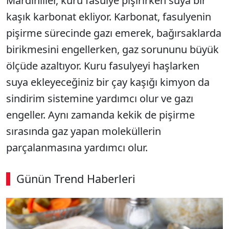
Mardinliler, kuru fasulye pişirirken suya bir
kaşık karbonat ekliyor. Karbonat, fasulyenin
pişirme sürecinde gazı emerek, bağırsaklarda
birikmesini engellerken, gaz sorununu büyük
ölçüde azaltıyor. Kuru fasulyeyi haşlarken
suya ekleyeceğiniz bir çay kaşığı kimyon da
sindirim sistemine yardımcı olur ve gazı
engeller. Aynı zamanda kekik de pişirme
sırasında gaz yapan moleküllerin
parçalanmasına yardımcı olur.
Günün Trend Haberleri
00:02
/ 09:15
Sesi Aç