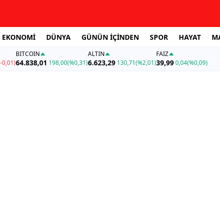
EKONOMİ
DÜNYA
GÜNÜN İÇİNDEN
SPOR
HAYAT
M
BITCOIN
ALTIN
FAİZ
64.838,01
6.623,29
39,99
-0,01)
198,00
(%0,31)
130,71
(%2,01)
0,04
(%0,09)