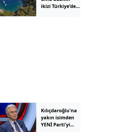
ikizi Türkiye'de
çıktı: Sadece
denizden
gidilebiliyor
Kılıçdaroğlu'na
yakın isimden
YENİ Parti'yi
eleştirirken