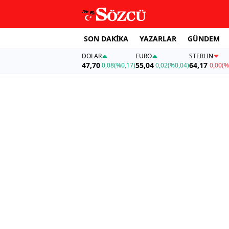
SON DAKİKA
YAZARLAR
GÜNDEM
DOLAR
EURO
STERLIN
47,70
55,04
64,17
0,08
(%0,17)
0,02
(%0,04)
0,00
(%