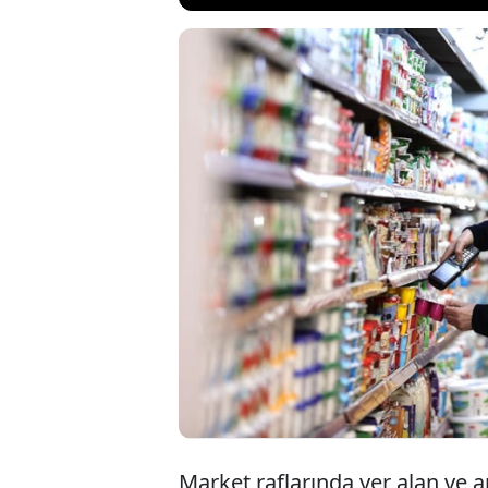
İçeriğinde gerç
verici kullanılar
fotoğraflarının k
önlemeyi amaçlay
zorunlu hale geti
Market raflarında yer alan ve 