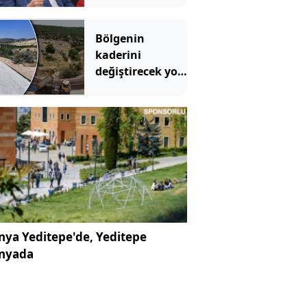
AKP'ye övgü
Bölgenin
kaderini
değiştirecek yol
hizmete girdi: 4
ilçeyi birbirine
bağlıyor
ya Yeditepe'de, Yeditepe
nyada