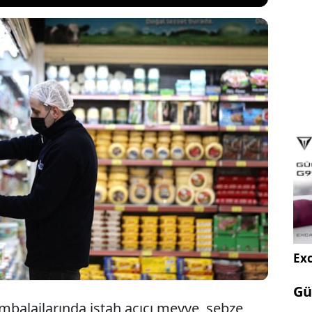
ek meyve veya sebze bulunmayan, sadece aroma
ak üretilen gıdaların ambalajlarında "gerçek gıda"
ullanılması yasaklandı. Tüketicilerin yanıltılmasını
an yeni mevzuatla birlikte ambalajlarda şeffaflık
rildi.
Exc
Gü
ambalajlarında iştah açıcı meyve, sebze