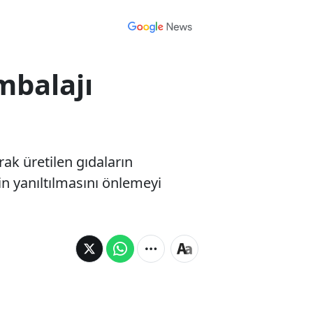
mbalajı
ak üretilen gıdaların
in yanıltılmasını önlemeyi