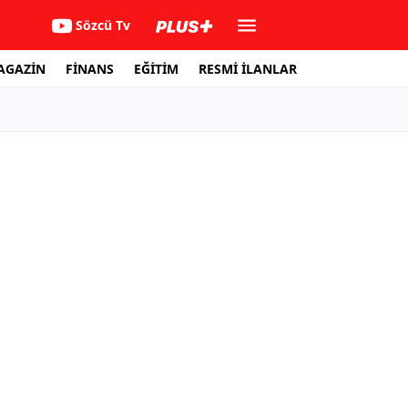
Sözcü Tv
AGAZİN
FİNANS
EĞİTİM
RESMİ İLANLAR