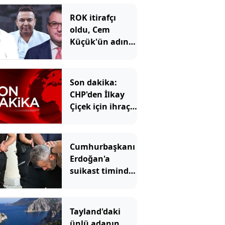
ROK itirafçı
oldu, Cem
Küçük'ün adını
verdi
Son dakika:
CHP'den İlkay
Çiçek için ihraç
talebi!
Cumhurbaşkanı
Erdoğan'a
suikast timinde
yer alan
FETÖ'cünün
ablası da
Tayland'daki
gözaltına alındı
ünlü adanın