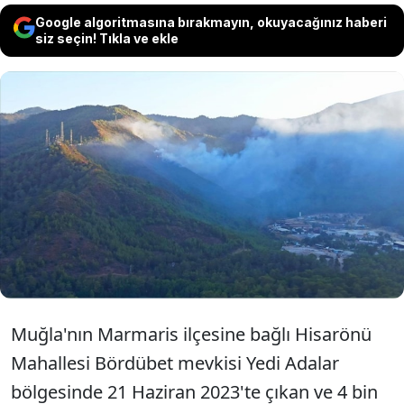
Google algoritmasına bırakmayın, okuyacağınız haberi
siz seçin! Tıkla ve ekle
Muğla Marmaris'te 4 bin hektardan fazla
orman alanının küle döndüğü yangınla
ilgili görülen davada sanık, 19 yıl hapis ve
190 bin lira adli para cezası aldı.
Muğla'nın Marmaris ilçesine bağlı Hisarönü
Mahallesi Bördübet mevkisi Yedi Adalar
bölgesinde 21 Haziran 2023'te çıkan ve 4 bin