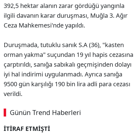
392,5 hektar alanın zarar gördüğü yangınla
ilgili davanın karar duruşması, Muğla 3. Ağır
Ceza Mahkemesi'nde yapıldı.
Duruşmada, tutuklu sanık S.A (36), "kasten
orman yakma" suçundan 19 yıl hapis cezasına
çarptırıldı, sanığa sabıkalı geçmişinden dolayı
iyi hal indirimi uygulanmadı. Ayrıca sanığa
9500 gün karşılığı 190 bin lira adli para cezası
verildi.
Günün Trend Haberleri
00:02
/ 08:15
İTİRAF ETMİŞTİ
Sesi Aç