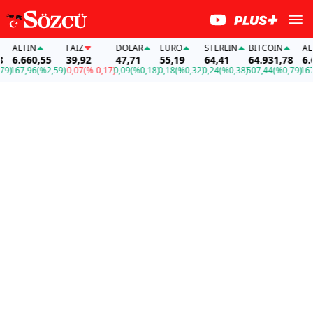
ALTIN
FAİZ
DOLAR
EURO
STERLIN
BITCOIN
ALTI
6.660,55
39,92
47,71
55,19
64,41
64.931,78
6.66
)
167,96
(%2,59)
-0,07
(%-0,17)
0,09
(%0,18)
0,18
(%0,32)
0,24
(%0,38)
507,44
(%0,79)
167,9