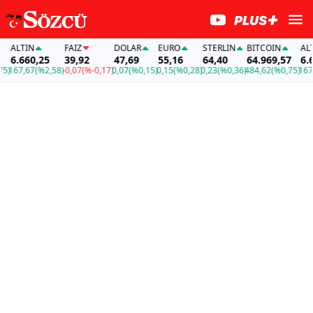
ALTIN
FAİZ
DOLAR
EURO
STERLIN
BITCOIN
ALTIN
6.660,25
39,92
47,69
55,16
64,40
64.969,57
6.660
167,67
(%2,58)
-0,07
(%-0,17)
0,07
(%0,15)
0,15
(%0,28)
0,23
(%0,36)
484,62
(%0,75)
167,67