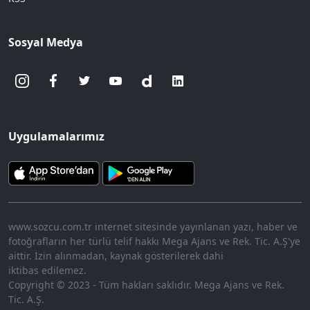
Sosyal Medya
Uygulamalarımız
www.sozcu.com.tr internet sitesinde yayınlanan yazı, haber ve
fotoğrafların her türlü telif hakkı Mega Ajans ve Rek. Tic. A.Ş'ye
aittir. İzin alınmadan, kaynak gösterilerek dahi
iktibas edilemez.
Copyright © 2023 - Tüm hakları saklıdır. Mega Ajans ve Rek.
Tic. A.Ş.