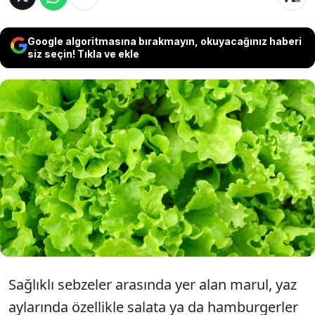
Google algoritmasına bırakmayın, okuyacağınız haberi
siz seçin! Tıkla ve ekle
Pazardan ya da marketten aldığınız
marullarınızın günlerce taze kalmasını
istiyorsanız aslında kolay çözümü var. 14
gün boyunca taze ve çıtır kalıyor...
Sağlıklı sebzeler arasında yer alan marul, yaz
aylarında özellikle salata ya da hamburgerler