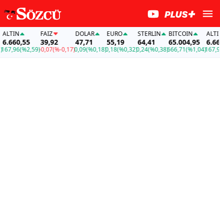
LTIN
FAİZ
DOLAR
EURO
STERLIN
BITCOIN
ALTIN
.660,55
39,92
47,71
55,19
64,41
65.004,95
6.660,
7,96
(%2,59)
-0,07
(%-0,17)
0,09
(%0,18)
0,18
(%0,32)
0,24
(%0,38)
666,71
(%1,04)
167,96
(