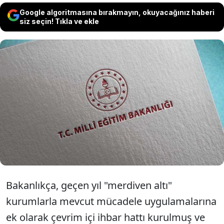
Google algoritmasına bırakmayın, okuyacağınız haberi
siz seçin! Tıkla ve ekle
Milli Eğitim Bakanlığı (MEB) bu yıl "merdiven
altı" faaliyet gösterdiğini tespit ettiği birçok
ruhsatsız kursu kapattı ve bu yerlere kestiği
ceza miktarı yaklaşık 250 milyon lira oldu.
Bakanlıkça, geçen yıl "merdiven altı"
kurumlarla mevcut mücadele uygulamalarına
ek olarak çevrim içi ihbar hattı kurulmuş ve