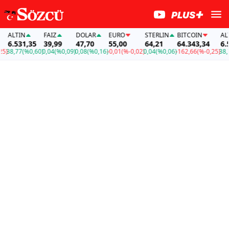
ALTIN
FAİZ
DOLAR
EURO
STERLIN
BITCOIN
ALTI
6.531,35
39,99
47,70
55,00
64,21
64.343,34
6.53
)
38,77
(%0,60)
0,04
(%0,09)
0,08
(%0,16)
-0,01
(%-0,02)
0,04
(%0,06)
-162,66
(%-0,25)
38,77