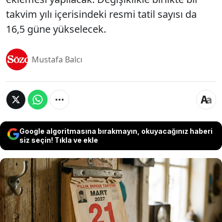
takvim yılı içerisindeki resmi tatil sayısı da
16,5 güne yükselecek.
Mustafa Balcı
Google algoritmasına bırakmayın, okuyacağınız haberi
siz seçin! Tıkla ve ekle
AKP'nin geçtiğimiz aylarda kamuoyuna duyurduğu
ve 'Nevruz' kutlamalarının yapıldığı 21 Mart'ın resmi
tatil olarak ilan edilmesini içeren yasal düzenleme
ekim ayında TBMM'ye sunulacak. Hazırlanan taslak
çalışmada son aşamaya gelindiği öğrenilirken,