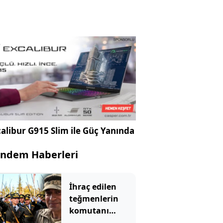
alibur G915 Slim ile Güç Yanında
ndem Haberleri
İhraç edilen
teğmenlerin
komutanı
emekliliğe sevk