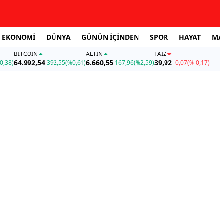
EKONOMİ
DÜNYA
GÜNÜN İÇİNDEN
SPOR
HAYAT
M
BITCOIN
ALTIN
FAİZ
64.992,54
6.660,55
39,92
0,38)
392,55
(%0,61)
167,96
(%2,59)
-0,07
(%-0,17)