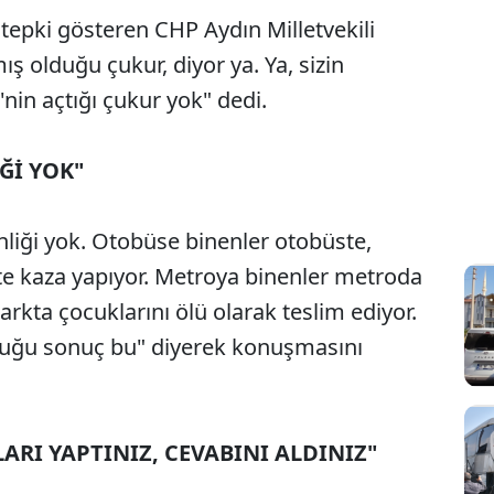
 tepki gösteren CHP Aydın Milletvekili
ş olduğu çukur, diyor ya. Ya, sizin
'nin açtığı çukur yok" dedi.
Ğİ YOK"
nliği yok. Otobüse binenler otobüste,
e kaza yapıyor. Metroya binenler metroda
parkta çocuklarını ölü olarak teslim ediyor.
lduğu sonuç bu" diyerek konuşmasını
LARI YAPTINIZ, CEVABINI ALDINIZ"