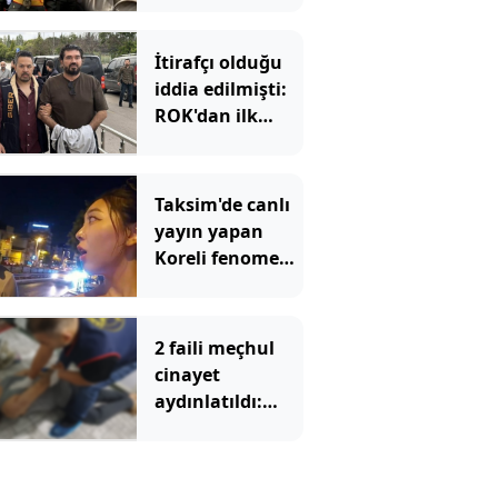
edildi!
İtirafçı olduğu
iddia edilmişti:
ROK'dan ilk
hamle
Taksim'de canlı
yayın yapan
Koreli fenomene
ahlaksız teklif
2 faili meçhul
cinayet
aydınlatıldı:
Bakan Gürlek
duyurdu