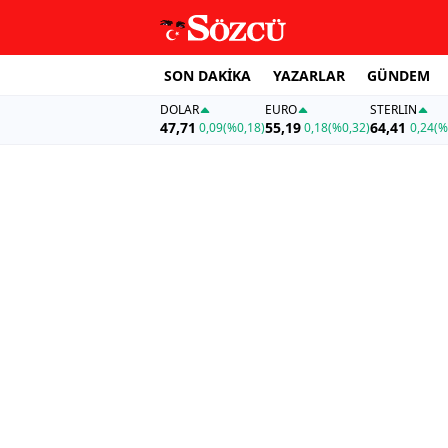
SON DAKİKA
YAZARLAR
GÜNDEM
DOLAR
EURO
STERLIN
47,71
55,19
64,41
0,09
(%0,18)
0,18
(%0,32)
0,24
(%