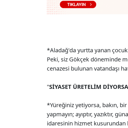
*Aladağ'da yurtta yanan çocukl
Peki, siz Gökçek döneminde me
cenazesi bulunan vatandaşı ha
"
SİYASET ÜRETELİM DİYORSA
*Yüreğiniz yetiyorsa, bakın, b
yapmayın; ayıptır, yazıktır, gün
idaresinin hizmet kusurundan k