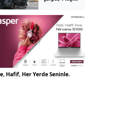
öldü, 15 kişi
yaralandı
e, Hafif, Her Yerde Seninle.