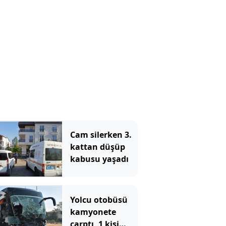
Cam silerken 3.
kattan düşüp
kabusu yaşadı
Yolcu otobüsü
kamyonete
çarptı, 1 kişi