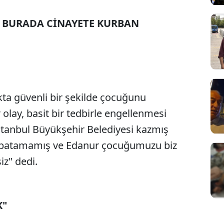
 BURADA CİNAYETE KURBAN
rkta güvenli bir şekilde çocuğunu
olay, basit bir tedbirle engellenmesi
stanbul Büyükşehir Belediyesi kazmış
patamamış ve Edanur çocuğumuzu biz
z" dedi.
K"