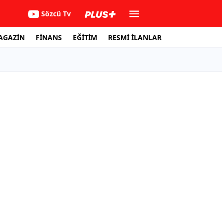
Sözcü Tv
AGAZİN
FİNANS
EĞİTİM
RESMİ İLANLAR