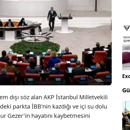
TBMM Genel Kurulu'nda, AKP ve CHP'li
milletvekilleri arasında 'Çukur' tartışması
yaşandı.
Exc
Gü
 dışı söz alan AKP İstanbul Milletvekili
ki parkta İBB'nin kazdığı ve içi su dolu
ur Gezer'in hayatını kaybetmesini