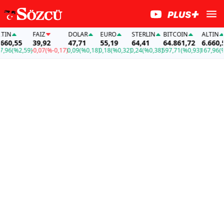
N
FAİZ
DOLAR
EURO
STERLIN
BITCOIN
ALTIN
0,55
39,92
47,71
55,19
64,41
64.861,72
6.660,55
6
(%2,59)
-0,07
(%-0,17)
0,09
(%0,18)
0,18
(%0,32)
0,24
(%0,38)
597,71
(%0,93)
167,96
(%2,5