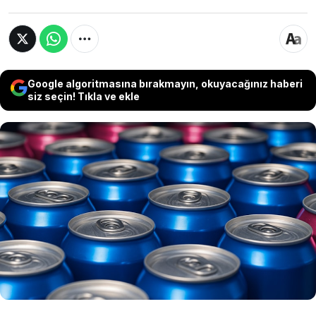
Google algoritmasına bırakmayın, okuyacağınız haberi
siz seçin! Tıkla ve ekle
Almanya’da yapılan testlerde enerji
içeceklerinin büyük bölümü sağlığa zararlı
içerikleri nedeniyle düşük not aldı. 22
üründen sadece 4’ü orta düzeyde kabul
edilirken, 18’i tüketici güvenliği açısından
sınıfta kaldı.