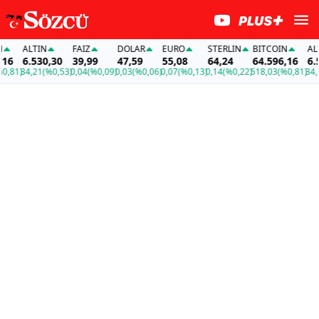
ALTIN
FAİZ
DOLAR
EURO
STERLIN
BITCOIN
ALTI
6
6.530,30
39,99
47,59
55,08
64,24
64.596,16
6.53
81)
34,21
(%0,53)
0,04
(%0,09)
0,03
(%0,06)
0,07
(%0,13)
0,14
(%0,22)
518,03
(%0,81)
34,21