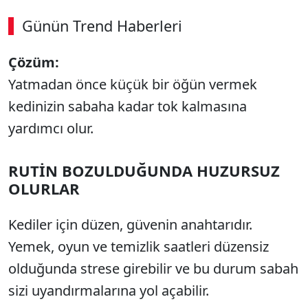
Günün Trend Haberleri
00:02
/ 09:08
Çözüm:
Sesi Aç
Yatmadan önce küçük bir öğün vermek
kedinizin sabaha kadar tok kalmasına
yardımcı olur.
RUTİN BOZULDUĞUNDA HUZURSUZ
OLURLAR
Kediler için düzen, güvenin anahtarıdır.
Yemek, oyun ve temizlik saatleri düzensiz
olduğunda strese girebilir ve bu durum sabah
sizi uyandırmalarına yol açabilir.