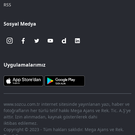
RSS
Sosyal Medya
Uygulamalarımız
www.sozcu.com.tr internet sitesinde yayınlanan yazı, haber ve
fotoğrafların her türlü telif hakkı Mega Ajans ve Rek. Tic. A.Ş'ye
aittir. İzin alınmadan, kaynak gösterilerek dahi
iktibas edilemez.
Copyright © 2023 - Tüm hakları saklıdır. Mega Ajans ve Rek.