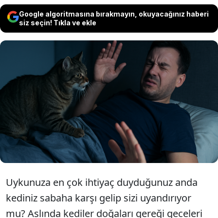
Google algoritmasına bırakmayın, okuyacağınız haberi
siz seçin! Tıkla ve ekle
Kediler genellikle gecenin bir yarısı
sahiplerini uyandırır. Peki neden bunu
yapıyorlar? Aslında bu durumun birçok
sebebi var...
Uykunuza en çok ihtiyaç duyduğunuz anda
kediniz sabaha karşı gelip sizi uyandırıyor
mu? Aslında kediler doğaları gereği geceleri