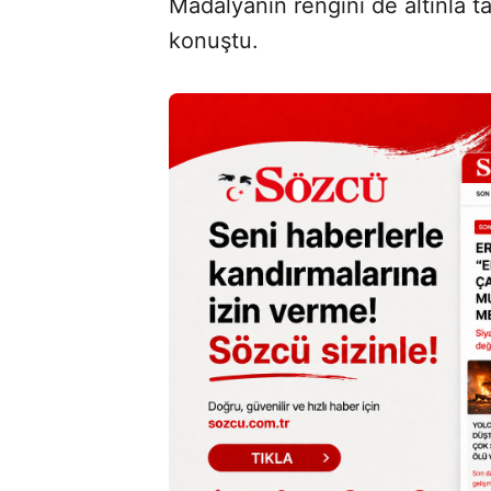
Madalyanın rengini de altınla t
konuştu.