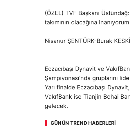
(ÖZEL) TVF Başkanı Üstündağ: Ta
takımının olacağına inanıyoru
Nisanur ŞENTÜRK-Burak KESK
Eczacıbaşı Dynavit ve VakıfBan
Şampiyonası'nda gruplarını lide
Yarı finalde Eczacıbaşı Dynavit, 
VakıfBank ise Tianjin Bohai Bank
gelecek.
GÜNÜN TREND HABERLERI