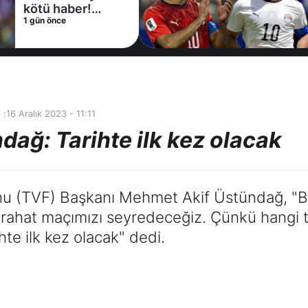
kötü haber!
aç
1 gün önce
2 
Premier Lig ekibi
t
devreye girdi
m
 :
16 Aralık 2023 - 11:11
ağ: Tarihte ilk kez olacak
u (TVF) Başkanı Mehmet Akif Üstündağ, "Bu
En rahat maçımızı seyredeceğiz. Çünkü hangi
hte ilk kez olacak" dedi.