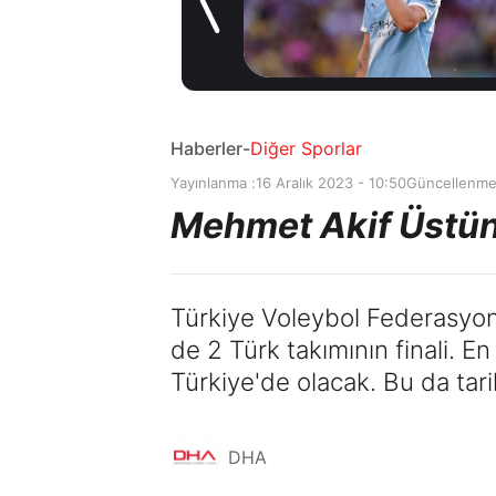
1 gün önce
Haberler
-
Diğer Sporlar
Yayınlanma :
16 Aralık 2023 - 10:50
Güncellenme
Mehmet Akif Üstünd
Türkiye Voleybol Federasyon
de 2 Türk takımının finali. 
Türkiye'de olacak. Bu da tari
DHA