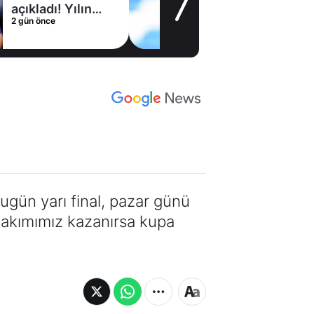
ıkladı! Yılın
yet
gün önce
2 gün
ransferinde
gitt
utlu son
gün yarı final, pazar günü
 takımımız kazanırsa kupa