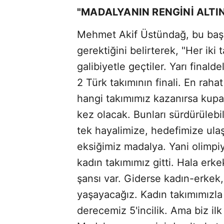
"MADALYANIN RENGİNİ ALTI
Mehmet Akif Üstündağ, bu başar
gerektiğini belirterek, "Her ik
galibiyetle geçtiler. Yarı finald
2 Türk takımının finali. En rah
hangi takımımız kazanırsa kupa 
kez olacak. Bunları sürdürülebi
tek hayalimize, hedefimize ula
eksiğimiz madalya. Yani olimpi
kadın takımımız gitti. Hala erk
şansı var. Giderse kadın-erkek,
yaşayacağız. Kadın takımımızla 
derecemiz 5'incilik. Ama biz ilk