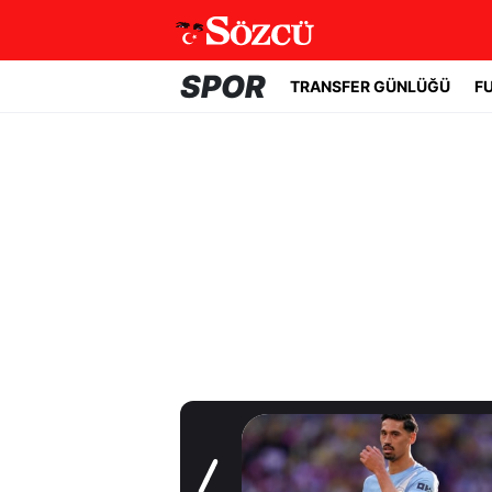
SPOR
TRANSFER GÜNLÜĞÜ
F
Transfer Günlüğü
Samsunspor'a
Malili orta saha