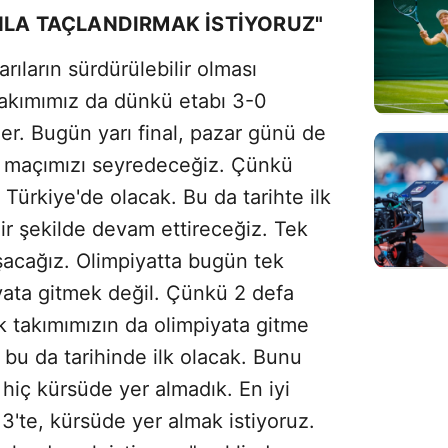
NLA TAÇLANDIRMAK İSTİYORUZ"
ıların sürdürülebilir olması
i takımımız da dünkü etabı 3-0
eler. Bugün yarı final, pazar günü de
at maçımızı seyredeceğiz. Çünkü
Türkiye'de olacak. Bu da tarihte ilk
lir şekilde devam ettireceğiz. Tek
şacağız. Olimpiyatta bugün tek
yata gitmek değil. Çünkü 2 defa
ek takımımızın da olimpiyata gitme
 bu da tarihinde ilk olacak. Bunu
hiç kürsüde yer almadık. En iyi
 3'te, kürsüde yer almak istiyoruz.