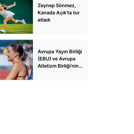
Zeynep Sönmez,
Kanada Açık'ta tur
atladı
Avrupa Yayın Birliği
(EBU) ve Avrupa
Atletizm Birliği’nin
kılavuzu polemik
çıkardı! Atletizmde
dekolte krizi