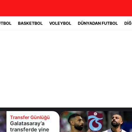
UTBOL
BASKETBOL
VOLEYBOL
DÜNYADAN FUTBOL
DİĞ
Transfer Günlüğü
T
Galatasaray’a
T
transferde yine
S