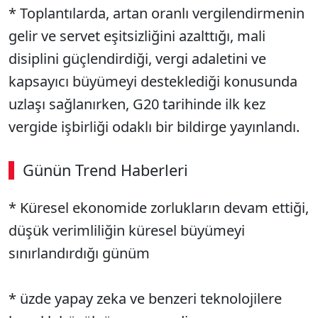
* Toplantılarda, artan oranlı vergilendirmenin
gelir ve servet eşitsizliğini azalttığı, mali
disiplini güçlendirdiği, vergi adaletini ve
kapsayıcı büyümeyi desteklediği konusunda
uzlaşı sağlanırken, G20 tarihinde ilk kez
vergide işbirliği odaklı bir bildirge yayınlandı.
Günün Trend Haberleri
00:02
/ 08:06
* Küresel ekonomide zorlukların devam ettiği,
Sesi Aç
düşük verimliliğin küresel büyümeyi
sınırlandırdığı günüm
* üzde yapay zeka ve benzeri teknolojilere