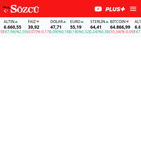
LTIN
FAİZ
DOLAR
EURO
STERLIN
BITCOIN
ALTIN
.660,55
39,92
47,71
55,19
64,41
64.866,99
6.660
67,96
(%2,59)
-0,07
(%-0,17)
0,09
(%0,18)
0,18
(%0,32)
0,24
(%0,38)
-55,34
(%-0,09)
167,96
(