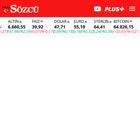
ALTIN
FAİZ
DOLAR
EURO
STERLIN
BITCOIN
AL
6.660,55
39,92
47,71
55,19
64,41
64.826,15
6.
1)
167,96
(%2,59)
-0,07
(%-0,17)
0,09
(%0,18)
0,18
(%0,32)
0,24
(%0,38)
-133,85
(%-0,21)
16