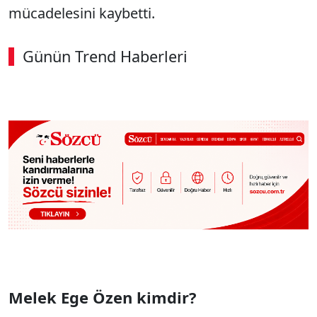
mücadelesini kaybetti.
Günün Trend Haberleri
00:02
/ 09:15
Sesi Aç
Melek Ege Özen kimdir?