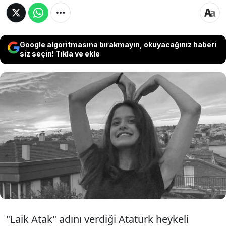
Google algoritmasına bırakmayın, okuyacağınız haberi
siz seçin! Tıkla ve ekle
Sosyal medyada büyük yankı uyandıran "Laik
Atak" başlıklı Atatürk heykeli çalışmasıyla
hafızalara kazınan 31 yaşındaki dijital sanatçı
Melek Ege Özen, Polonya'da tedavi gördüğü
hastanede yaşam mücadelesini kaybetti.
"Laik Atak" adını verdiği Atatürk heykeli