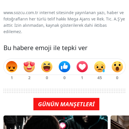
www.sozcu.com.tr internet sitesinde yayınlanan yazı, haber ve
fotoğrafların her türlü telif hakkı Mega Ajans ve Rek. Tic. A.Ş'ye
aittir. İzin alınmadan, kaynak gösterilerek dahi iktibas
edilemez.
Bu habere emoji ile tepki ver
GÜNÜN MANŞETLERİ