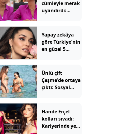
cümleyle merak
uyandırdı:
Yorum
yağmuruna
tutuldu
Yapay zekâya
göre Türkiye'nin
en güzel 5
kadını
Ünlü çift
Çeşme'de ortaya
çıktı: Sosyal
medya bu
görüntüleri
konuşuyor
Hande Erçel
kolları sıvadı:
Kariyerinde yeni
bir sayfa açıyor