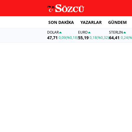
SON DAKİKA
YAZARLAR
GÜNDEM
DOLAR
EURO
STERLIN
47,71
55,19
64,41
0,09
(%0,18)
0,18
(%0,32)
0,24
(%