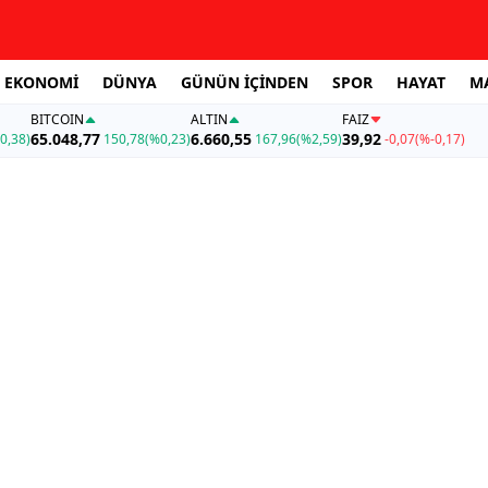
EKONOMİ
DÜNYA
GÜNÜN İÇİNDEN
SPOR
HAYAT
M
BITCOIN
ALTIN
FAİZ
65.048,77
6.660,55
39,92
0,38)
150,78
(%0,23)
167,96
(%2,59)
-0,07
(%-0,17)