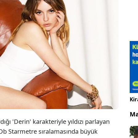
 ünlü oyuncuların popülaritelerini değerlendiren
, yeni yılın ilk listesini yayınladı. Oyuncu Melis
genelinde 15 milyondan fazla kişi arasında
 Türk oyuncular arasında ise birinci sıraya yerleşti.
Kir
Ma
dığı 'Derin' karakteriyle yıldızı parlayan
IMDb Starmetre sıralamasında büyük