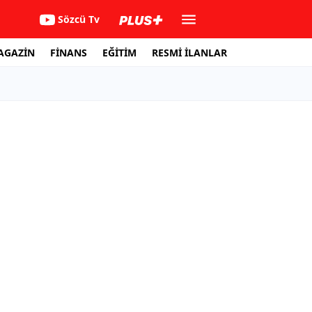
Sözcü Tv
AGAZİN
FİNANS
EĞİTİM
RESMİ İLANLAR