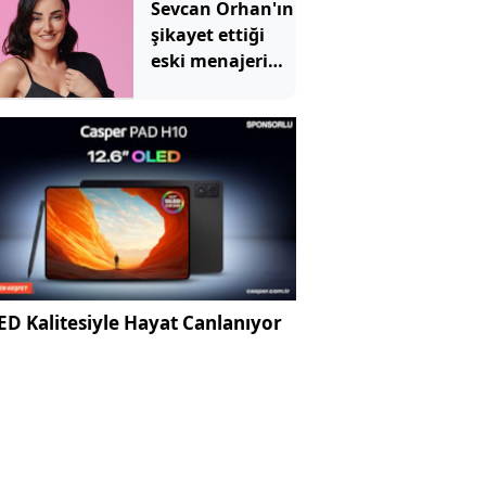
Sevcan Orhan'ın
şikayet ettiği
eski menajeri
hakkında karar
verildi
D Kalitesiyle Hayat Canlanıyor