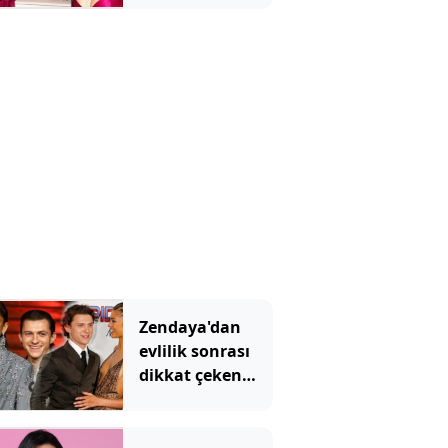
Zendaya'dan
evlilik sonrası
dikkat çeken
karar:
Kariyerine bir
süre ara verecek