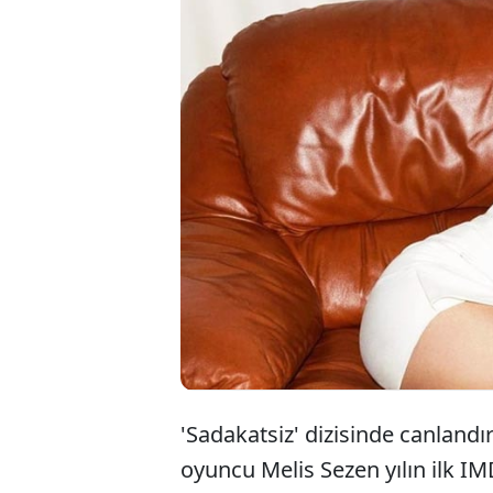
Dünya çapında
IMDb StarMeter
Sezen, dünya 
130'uncu oldu.
'Sadakatsiz' dizisinde canlandır
oyuncu Melis Sezen yılın ilk 