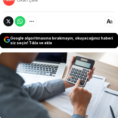
Okan Çalık
Google algoritmasına bırakmayın, okuyacağınız haberi
siz seçin! Tıkla ve ekle
2024 yılının ikinci 6 ayında geçerli olacak memur
ve memur emeklileri için yüzde 19,3 olarak
belirlenirken maaş farkları henüz hesaplara
yatmadı. Memur ve memur emeklileri, zamlı
maaşlarını ve enflasyon farkları 15 Temmuz'dan
itibaren alacak. Maaş farkları banka ve PTT
şubelerindeki hesaplarına yatırılacak.