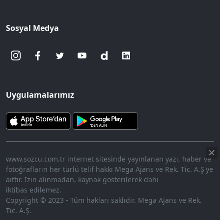
Sosyal Medya
Uygulamalarımız
www.sozcu.com.tr internet sitesinde yayınlanan yazı, haber ve
fotoğrafların her türlü telif hakkı Mega Ajans ve Rek. Tic. A.Ş'ye
aittir. İzin alınmadan, kaynak gösterilerek dahi
iktibas edilemez.
Copyright © 2023 - Tüm hakları saklıdır. Mega Ajans ve Rek.
Tic. A.Ş.
360p
Loaded
:
Sesi