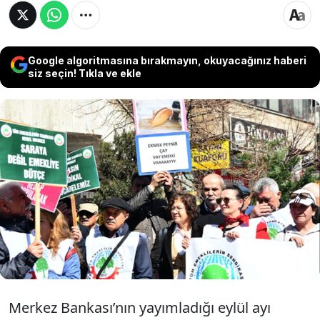
Google algoritmasına bırakmayın, okuyacağınız haberi
siz seçin! Tıkla ve ekle
Merkez’in anketine göre temmuz-aralık
döneminde TÜFE 11.3 civarında
gerçekleşecek. Tahmin tutarsa SSK ve Bağ-
Kur emeklisi yüzde 11.3, en düşük memur
emeklisi seyyanen dahil yüzde 23.72 zam
alacak.
Merkez Bankası’nın yayımladığı eylül ayı