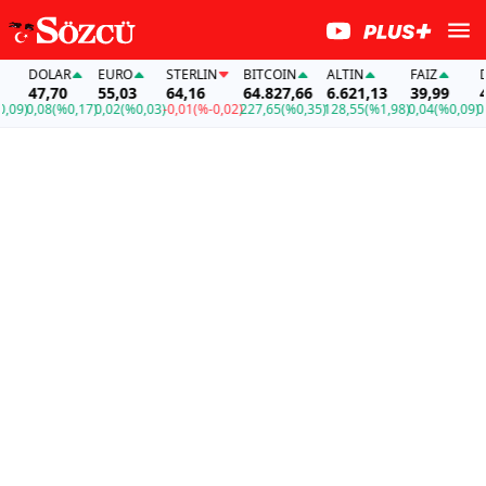
DOLAR
EURO
STERLIN
BITCOIN
ALTIN
FAİZ
DOL
47,70
55,03
64,16
64.827,66
6.621,13
39,99
47,
9)
0,08
(%0,17)
0,02
(%0,03)
-0,01
(%-0,02)
227,65
(%0,35)
128,55
(%1,98)
0,04
(%0,09)
0,08