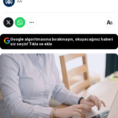
AA
Google algoritmasına bırakmayın, okuyacağınız haberi
siz seçin! Tıkla ve ekle
Malezya, kamu çalışanları için hibrit çalışma
modeline geçiyor. 1 Ağustos'tan itibaren
memurlar haftada iki gün evden, üç gün ise
ofisten çalışacak. Yeni düzenlemenin, kamu
hizmetlerinde modernleşme ve verimliliği
artırmayı hedefleyen reform sürecinin bir
parçası olduğu belirtildi.