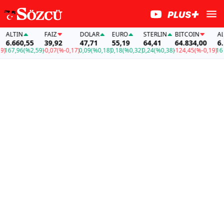
ALTIN
FAİZ
DOLAR
EURO
STERLIN
BITCOIN
ALTI
6.660,55
39,92
47,71
55,19
64,41
64.834,00
6.66
167,96
(%2,59)
-0,07
(%-0,17)
0,09
(%0,18)
0,18
(%0,32)
0,24
(%0,38)
-124,45
(%-0,19)
167,