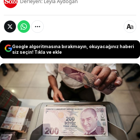
Derleyen: Leyla Aydoğan
Google algoritmasına bırakmayın, okuyacağınız haberi
siz seçin! Tıkla ve ekle
Türkiye Cumhuriyet Merkez Bankası (TCMB),
sıkılaşma adımları kapsamında bireysel ve ticari
kredi büyüme sınırlarını aşağı çekti. Yeni
düzenlemeyle birlikte KMH ve ihtiyaç
kredilerinde limitler daraltılırken, büyüme
sınırını aşan bankalara zorunlu karşılık bloke
şartı getirildi.