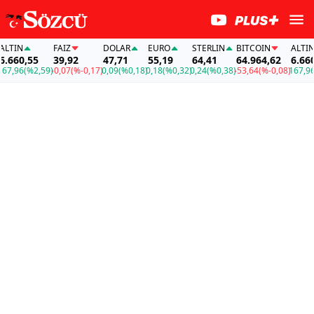
TIN
FAİZ
DOLAR
EURO
STERLIN
BITCOIN
ALTIN
660,55
39,92
47,71
55,19
64,41
64.964,62
6.660,5
,96
(%2,59)
-0,07
(%-0,17)
0,09
(%0,18)
0,18
(%0,32)
0,24
(%0,38)
-53,64
(%-0,08)
167,96
(%