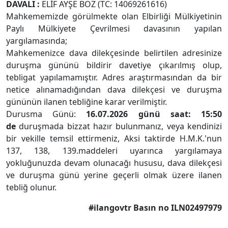
DAVALI
:
ELİF AYŞE BOZ (TC: 14069261616)
Mahkememizde görülmekte olan Elbirliği Mülkiyetinin
Paylı Mülkiyete Çevrilmesi davasının yapılan
yargılamasında;
Mahkemenizce dava dilekçesinde belirtilen adresinize
duruşma gününü bildirir davetiye çıkarılmış olup,
tebligat yapılamamıştır. Adres araştırmasından da bir
netice alınamadığından dava dilekçesi ve duruşma
gününün ilanen tebliğine karar verilmiştir.
Durusma Günü:
16.07.2026 günü saat: 15:50
de
duruşmada bizzat hazır bulunmanız, veya kendinizi
bir vekille temsil ettirmeniz, Aksi taktirde H.M.K.'nun
137, 138, 139.maddeleri uyarınca yargılamaya
yokluğunuzda devam olunacağı hususu, dava dilekçesi
ve duruşma günü yerine geçerli olmak üzere ilanen
tebliğ olunur.
#ilangovtr Basın no ILN02497979