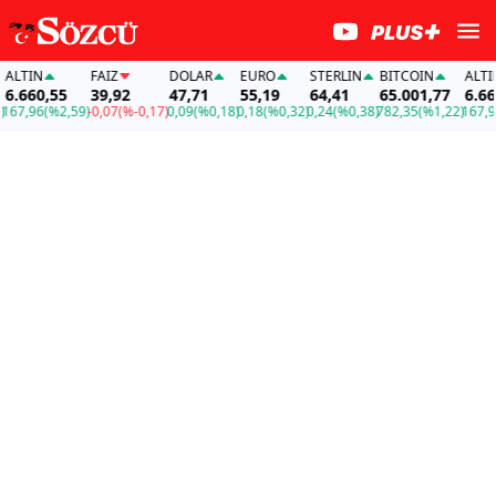
TIN
FAİZ
DOLAR
EURO
STERLIN
BITCOIN
ALTIN
660,55
39,92
47,71
55,19
64,41
65.001,77
6.660,
7,96
(%2,59)
-0,07
(%-0,17)
0,09
(%0,18)
0,18
(%0,32)
0,24
(%0,38)
782,35
(%1,22)
167,96
(%