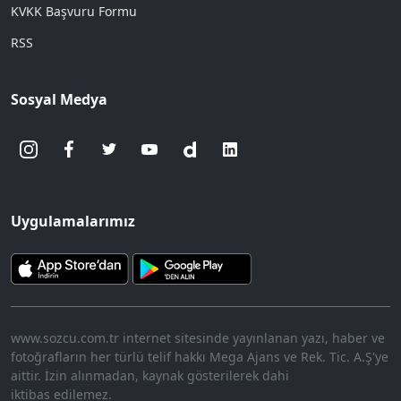
KVKK Başvuru Formu
RSS
Sosyal Medya
Uygulamalarımız
www.sozcu.com.tr internet sitesinde yayınlanan yazı, haber ve
fotoğrafların her türlü telif hakkı Mega Ajans ve Rek. Tic. A.Ş'ye
aittir. İzin alınmadan, kaynak gösterilerek dahi
iktibas edilemez.