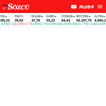
IN
FAİZ
DOLAR
EURO
STERLIN
BITCOIN
ALTIN
95,22
39,92
47,70
55,23
64,43
65.297,75
6.695,22
63
(%3,12)
-0,07
(%-0,17)
0,08
(%0,17)
0,22
(%0,40)
0,26
(%0,40)
923,17
(%1,43)
202,63
(%3,