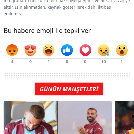
fotoğrafların her türlü telif hakkı Mega Ajans ve Rek. Tic. A.Ş'ye
aittir. İzin alınmadan, kaynak gösterilerek dahi iktibas
edilemez.
Bu habere emoji ile tepki ver
GÜNÜN MANŞETLERİ