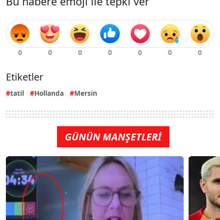
Bu habere emoji ile tepki ver
Etiketler
tatil
Hollanda
Mersin
GÜNÜN MANŞETLERİ