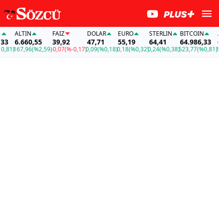
ALTIN
FAİZ
DOLAR
EURO
STERLIN
BITCOIN
ALT
6.660,55
39,92
47,71
55,19
64,41
64.986,33
6.6
1)
167,96
(%2,59)
-0,07
(%-0,17)
0,09
(%0,18)
0,18
(%0,32)
0,24
(%0,38)
523,77
(%0,81)
167