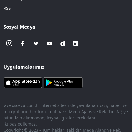
RSS
Sosyal Medya
Uygulamalarımız
www.sozcu.com.tr internet sitesinde yayınlanan yazı, haber ve
fotoğrafların her türlü telif hakkı Mega Ajans ve Rek. Tic. A.Ş'ye
aittir. İzin alınmadan, kaynak gösterilerek dahi
iktibas edilemez.
Copyright © 2023 - Tüm hakları saklıdır. Mega Ajans ve Rek.