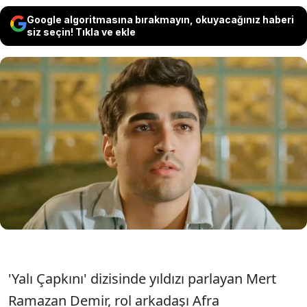
Google algoritmasına bırakmayın, okuyacağınız haberi
siz seçin! Tıkla ve ekle
Oyunu Mert Ramazan Demir, yeni
sevgilisiyle ilk kez tatilde görüntülendi.
Demir'in sevgilini görenler eski aşkı Afra
Saraçoğlu'na benzetti.
'Yalı Çapkını' dizisinde yıldızı parlayan Mert
Ramazan Demir, rol arkadaşı Afra