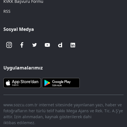
KVKK Başvuru Formu
RSS
Sosyal Medya
Uygulamalarımız
www.sozcu.com.tr internet sitesinde yayınlanan yazı, haber ve
fotoğrafların her türlü telif hakkı Mega Ajans ve Rek. Tic. A.Ş'ye
aittir. İzin alınmadan, kaynak gösterilerek dahi
iktibas edilemez.