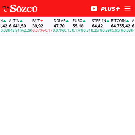
ALTIN
FAİZ
DOLAR
EURO
STERLIN
BITCOIN
ALTIN
6.641,50
39,92
47,70
55,18
64,42
64.755,42
6.641
)
148,91
(%2,29)
-0,07
(%-0,17)
0,07
(%0,15)
0,17
(%0,31)
0,25
(%0,39)
15,95
(%0,03)
148,91