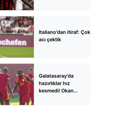
Italiano'dan itiraf: Çok
acı çektik
Galatasaray'da
hazırlıklar hız
kesmedi! Okan
Buruk'tan taktik
detaylar