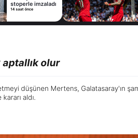
Trabzonspor bir
1 gün önce
yıldızı daha bitirdi
aptallık olur
meyi düşünen Mertens, Galatasaray'ın şamp
kararı aldı.