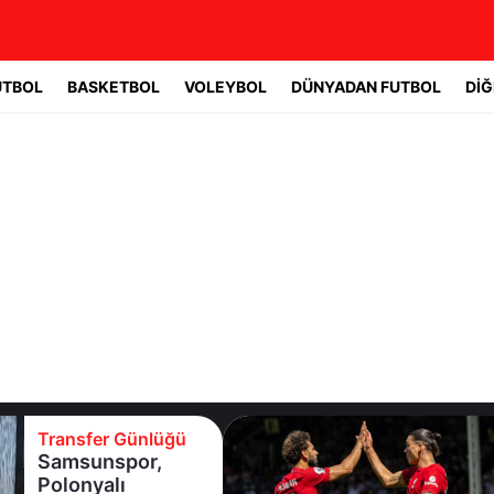
UTBOL
BASKETBOL
VOLEYBOL
DÜNYADAN FUTBOL
DİĞ
Transfer Günlüğü
Salah devreye
girdi,