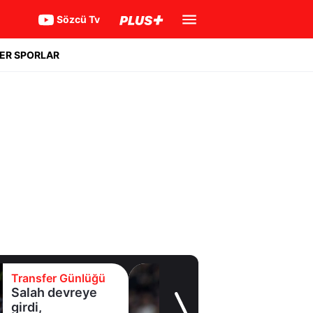
Sözcü Tv
ER SPORLAR
Transfer Günlüğü
Yıldız oyuncudan
Fenerbahçe'ye