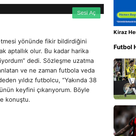
720p
Sesi Aç
Kiraz He
mesi yönünde fikir bildirdiğini
Futbol 
k aptallık olur. Bu kadar harika
iyordum” dedi. Sözleşme uzatma
anlatan ve ne zaman futbola veda
deden yıldız futbolcu, “Yakında 38
ünün keyfini çıkarıyorum. Böyle
e konuştu.