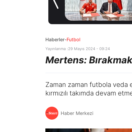
stoperle imzaladı
14 saat önce
Haberler
-
Futbol
Yayınlanma :
29 Mayıs 2024 - 09:24
Mertens: Bırakmak 
Zaman zaman futbola veda et
kırmızılı takımda devam etme 
Haber Merkezi