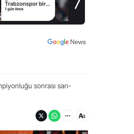
müjde! Ayrılmak
1 gün önce
istiyor
iyonluğu sonrası sarı-