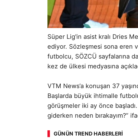
Süper Lig'in asist kralı Dries 
ediyor. Sözleşmesi sona eren ve
futbolcu, SÖZCÜ sayfalarına da 
kez de ülkesi medyasına açıkla
VTM News’a konuşan 37 yaşında
Başlarda büyük ihtimalle futbo
görüşmeler iki ay önce başladı
giderken neden bırakayım?” ifad
GÜNÜN TREND HABERLERI