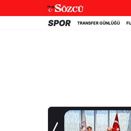
SPOR
TRANSFER GÜNLÜĞÜ
F
Transfer Günlüğü
Samsunspor,
Polonyalı