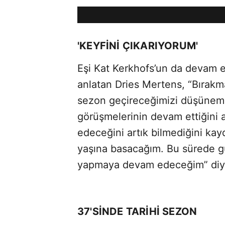
Loaded
:
Sesi
5.38%
Aç
'KEYFİNİ ÇIKARIYORUM'
Eşi Kat Kerkhofs’un da devam et
anlatan Dries Mertens, “Bırakma
sezon geçireceğimizi düşünem
görüşmelerinin devam ettiğini 
edeceğini artık bilmediğini kay
yaşına basacağım. Bu sürede g
yapmaya devam edeceğim” diy
37'SİNDE TARİHİ SEZON