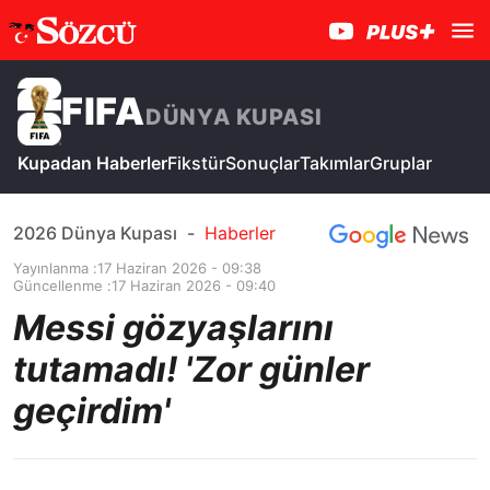
FIFA
DÜNYA KUPASI
Kupadan Haberler
Fikstür
Sonuçlar
Takımlar
Gruplar
2026 Dünya Kupası
-
Haberler
Yayınlanma :
17 Haziran 2026 - 09:38
Güncellenme :
17 Haziran 2026 - 09:40
Messi gözyaşlarını
tutamadı! 'Zor günler
geçirdim'