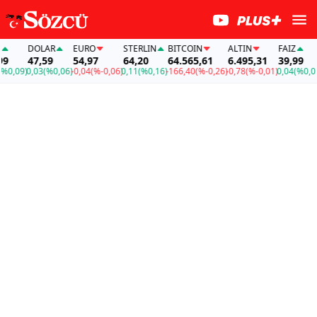
DOLAR
EURO
STERLIN
BITCOIN
ALTIN
FAİZ
DO
47,59
54,97
64,20
64.565,61
6.495,31
39,99
47
09)
0,03
(%0,06)
-0,04
(%-0,06)
0,11
(%0,16)
-166,40
(%-0,26)
-0,78
(%-0,01)
0,04
(%0,09)
0,0