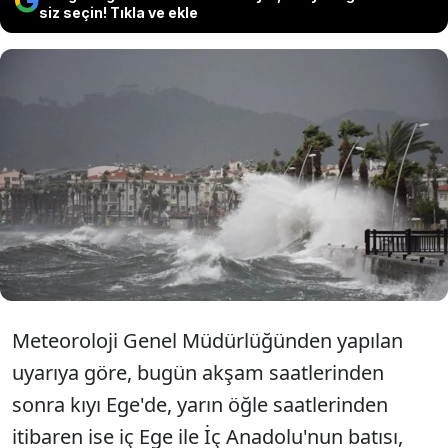
siz seçin! Tıkla ve ekle
Meteoroloji'nin uyarısına göre
yurdun iç ve batı kesimlerinde
kuvvetli rüzgar ve fırtına bekleniyor.
Meteoroloji Genel Müdürlüğünden yapılan
uyarıya göre, bugün akşam saatlerinden
sonra kıyı Ege'de, yarın öğle saatlerinden
itibaren ise iç Ege ile İç Anadolu'nun batısı,