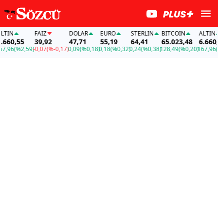
N
FAİZ
DOLAR
EURO
STERLIN
BITCOIN
ALTIN
0,55
39,92
47,71
55,19
64,41
65.023,48
6.660,55
6
(%2,59)
-0,07
(%-0,17)
0,09
(%0,18)
0,18
(%0,32)
0,24
(%0,38)
128,49
(%0,20)
167,96
(%2,