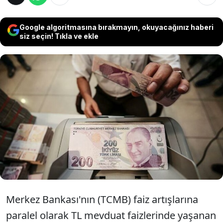
Google algoritmasına bırakmayın, okuyacağınız haberi
siz seçin! Tıkla ve ekle
Üç aya kadar vadeli ortalama TL mevduat
faizleri 21 yıl sonra ilk defa yüzde 50'yi
aştı. İhtiyaç kredisi faizleri ise yüzde 60'larda
seyrediyor, vergiler ve komisyon eklendiğinde
faiz oranı yüzde 80'lere çıkıyor.
Merkez Bankası'nın (TCMB) faiz artışlarına
paralel olarak TL mevduat faizlerinde yaşanan