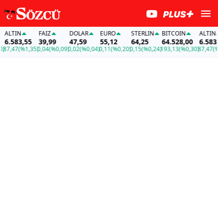
LTIN
FAİZ
DOLAR
EURO
STERLIN
BITCOIN
ALTIN
.583,55
39,99
47,59
55,12
64,25
64.528,00
6.583,55
,47
(%1,35)
0,04
(%0,09)
0,02
(%0,04)
0,11
(%0,20)
0,15
(%0,24)
193,13
(%0,30)
87,47
(%1,3