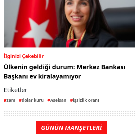
İlginizi Çekebilir
Ülkenin geldiği durum: Merkez Bankası
Başkanı ev kiralayamıyor
Etiketler
zam
dolar kuru
Aselsan
işsizlik oranı
GÜNÜN MANŞETLERİ