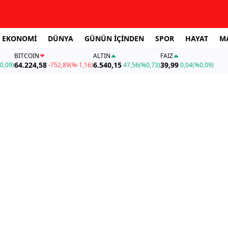
EKONOMİ
DÜNYA
GÜNÜN İÇİNDEN
SPOR
HAYAT
M
BITCOIN
ALTIN
FAİZ
64.224,58
6.540,15
39,99
0,09)
-752,89
(%-1,16)
47,56
(%0,73)
0,04
(%0,09)