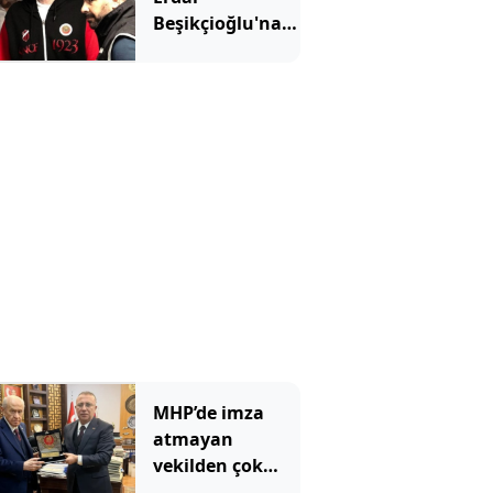
Beşikçioğlu'na
ateş püskürdü:
Ulan siz kamu
görevlisisiniz!
MHP’de imza
atmayan
vekilden çok
çarpıcı