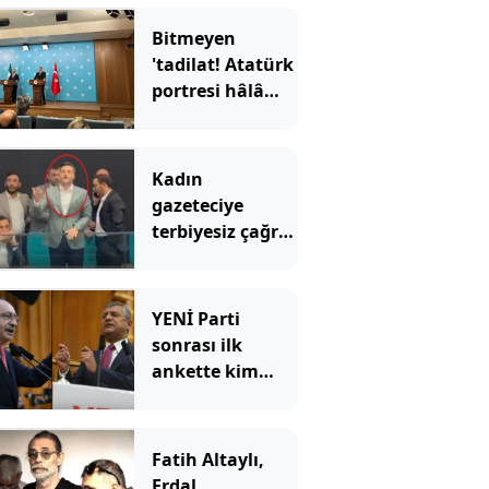
Bitmeyen
'tadilat! Atatürk
portresi hâlâ
yok
Kadın
gazeteciye
terbiyesiz çağrı:
"Gel özel
görüşelim"
YENİ Parti
sonrası ilk
ankette kim
önde?
Fatih Altaylı,
Erdal