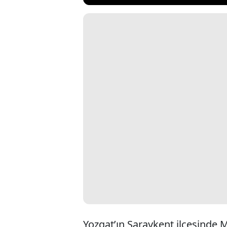
Yozgat’ın Saraykent ilçesinde M