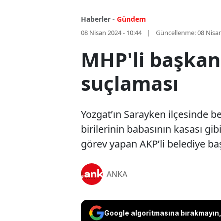
Haberler -
Gündem
08 Nisan 2024 - 10:44
Güncellenme:
08 Nisan
MHP'li başkand
suçlaması
Yozgat’ın Sarayken ilçesinde b
birilerinin babasının kasası gi
görev yapan AKP’li belediye ba
ANKA
Google algoritmasına bırakmayın, 