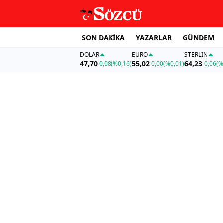
SON DAKİKA
YAZARLAR
GÜNDEM
DOLAR
EURO
STERLIN
47,70
55,02
64,23
0,08
(%0,16)
0,00
(%0,01)
0,06
(%