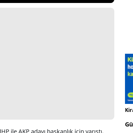
Kir
Gü
HP ile AKP adayı başkanlık için yarıştı.