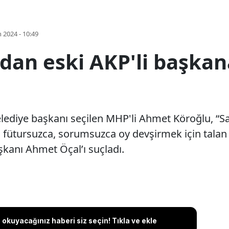
 2024 - 10:49
an eski AKP'li başkana
elediye başkanı seçilen MHP'li Ahmet Köroğlu, “Sa
bi fütursuzca, sorumsuzca oy devşirmek için talan 
şkanı Ahmet Öçal’ı suçladı.
okuyacağınız haberi siz seçin! Tıkla ve ekle