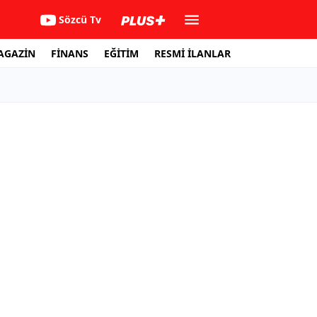
Sözcü Tv
AGAZİN
FİNANS
EĞİTİM
RESMİ İLANLAR