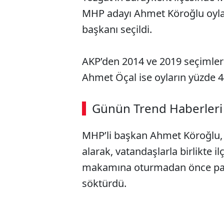
MHP adayı Ahmet Köroğlu oyları
başkanı seçildi.
AKP’den 2014 ve 2019 seçimler
Ahmet Öçal ise oyların yüzde 44
ABERİ OKU
➜
Günün Trend Haberleri
00:02
/ 09:08
MHP’li başkan Ahmet Köroğlu, 
alarak, vatandaşlarla birlikte i
makamına oturmadan önce parti
söktürdü.