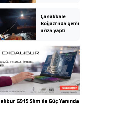
paylaşım: Bir
canım var
Çanakkale
Boğazı’nda gemi
arıza yaptı
alibur G915 Slim ile Güç Yanında