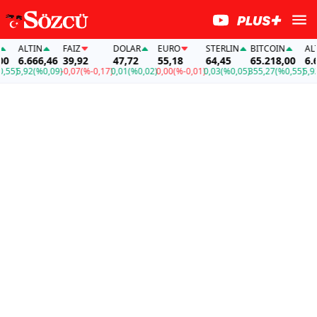
ALTIN
FAİZ
DOLAR
EURO
STERLIN
BITCOIN
ALTIN
6.666,46
39,92
47,72
55,18
64,45
65.218,00
6.666
)
5,92
(%0,09)
-0,07
(%-0,17)
0,01
(%0,02)
0,00
(%-0,01)
0,03
(%0,05)
355,27
(%0,55)
5,92
(%