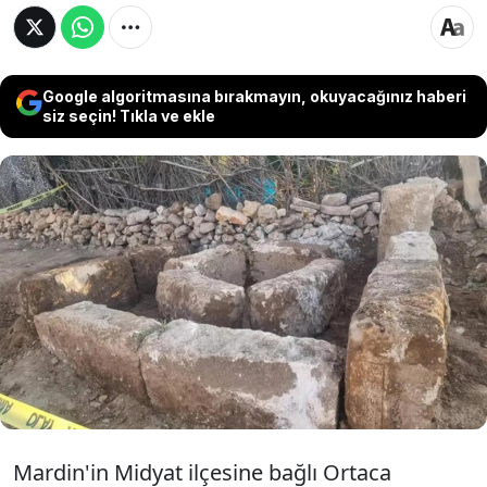
Google algoritmasına bırakmayın, okuyacağınız haberi
siz seçin! Tıkla ve ekle
Mardin'in Midyat ilçesinde yürütülen peyzaj
çalışmaları sırasında üzerinde yazılar bulunan
tarihi kitabeler ortaya çıkarıldı. Yazıtların ait
olduğu dönem ve dilin belirlenmesi için
uzman heyet tarafından inceleme başlatıldı
Mardin'in Midyat ilçesine bağlı Ortaca