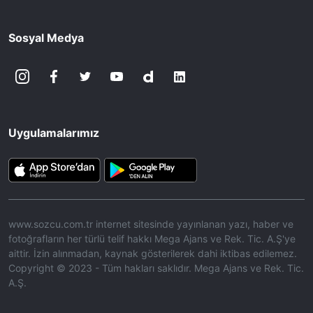
Sosyal Medya
Uygulamalarımız
www.sozcu.com.tr internet sitesinde yayınlanan yazı, haber ve
fotoğrafların her türlü telif hakkı Mega Ajans ve Rek. Tic. A.Ş'ye
aittir. İzin alınmadan, kaynak gösterilerek dahi iktibas edilemez.
Copyright © 2023 - Tüm hakları saklıdır. Mega Ajans ve Rek. Tic.
A.Ş.