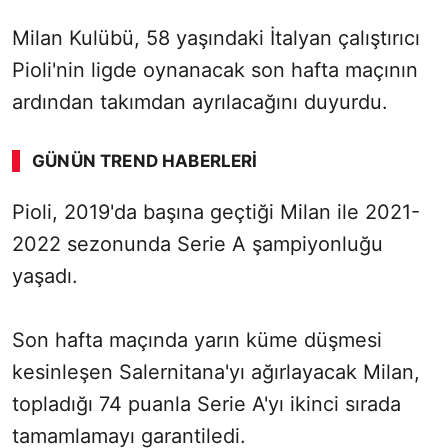
Milan Kulübü, 58 yaşındaki İtalyan çalıştırıcı
Pioli'nin ligde oynanacak son hafta maçının
ardından takımdan ayrılacağını duyurdu.
GÜNÜN TREND HABERLERI
00:01
/ 09:08
Pioli, 2019'da başına geçtiği Milan ile 2021-
Sesi Aç
2022 sezonunda Serie A şampiyonluğu
yaşadı.
Son hafta maçında yarın küme düşmesi
kesinleşen Salernitana'yı ağırlayacak Milan,
topladığı 74 puanla Serie A'yı ikinci sırada
tamamlamayı garantiledi.