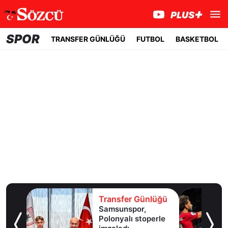
SPOR
TRANSFER GÜNLÜĞÜ
FUTBOL
BASKETBOL
lüğü
Transfer Günlüğü
Samsunspor,
Polonyalı stoperle