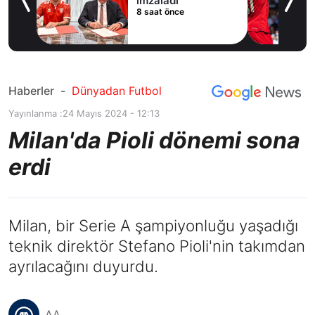
imzaladı
8 saat önce
du
Haberler
-
Dünyadan Futbol
Yayınlanma :
24 Mayıs 2024 - 12:13
Milan'da Pioli dönemi sona
erdi
Milan, bir Serie A şampiyonluğu yaşadığı
teknik direktör Stefano Pioli'nin takımdan
ayrılacağını duyurdu.
AA