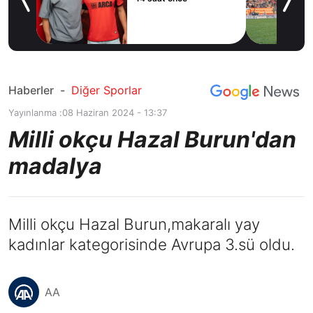
e’ye
Haberler
-
Diğer Sporlar
Yayınlanma :
08 Haziran 2024 - 13:37
Milli okçu Hazal Burun'dan
madalya
Milli okçu Hazal Burun,makaralı yay
kadınlar kategorisinde Avrupa 3.sü oldu.
AA