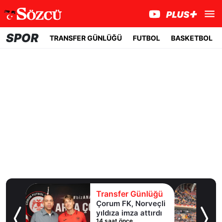
SPOR
TRANSFER GÜNLÜĞÜ
FUTBOL
BASKETBOL
lüğü
Transfer Günlüğü
ol
Çorum FK, Norveçli
inde
yıldıza imza attırdı
14 saat önce