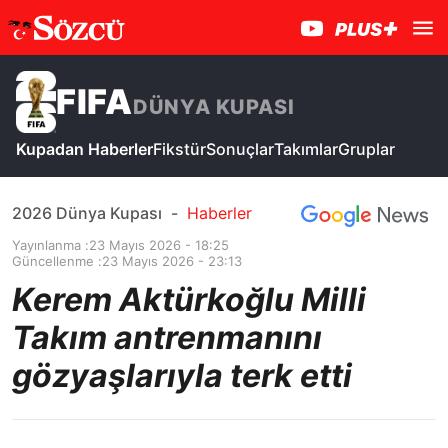
FIFA
DÜNYA KUPASI
Kupadan Haberler
Fikstür
Sonuçlar
Takımlar
Gruplar
2026 Dünya Kupası
-
Haberler
Yayınlanma :
23 Mayıs 2026 - 18:25
Güncellenme :
23 Mayıs 2026 - 23:13
Kerem Aktürkoğlu Milli
Takım antrenmanını
gözyaşlarıyla terk etti