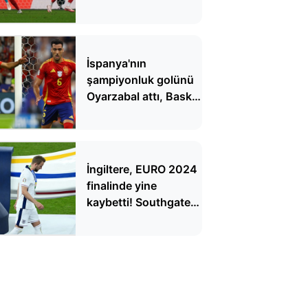
İspanya'nın
şampiyonluk golünü
Oyarzabal attı, Bask
bölgesinde tartışma
çıktı
İngiltere, EURO 2024
finalinde yine
kaybetti! Southgate
ve Kane eleştirilerin
odağında