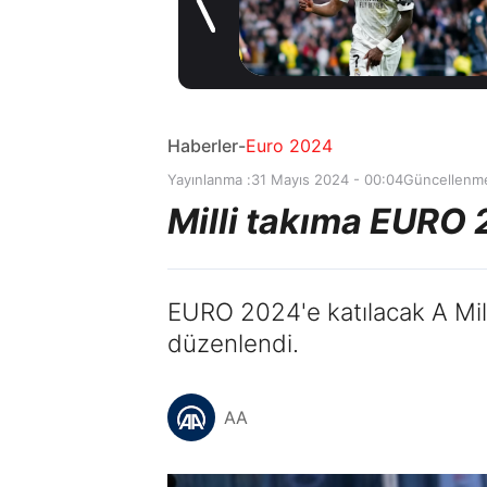
6 saat önce
Haberler
-
Euro 2024
Yayınlanma :
31 Mayıs 2024 - 00:04
Güncellenme
Milli takıma EURO
EURO 2024'e katılacak A Mill
düzenlendi.
AA