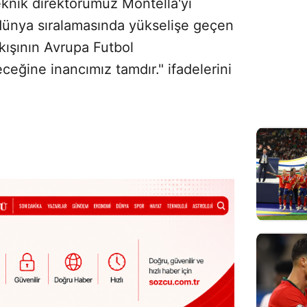
eknik direktörümüz Montella'yı
dünya sıralamasında yükselişe geçen
ıkışının Avrupa Futbol
ğine inancımız tamdır." ifadelerini