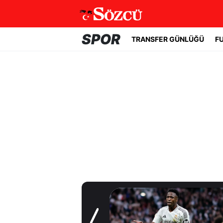
SPOR
TRANSFER GÜNLÜĞÜ
F
Transfer Günlüğü
Galatasaray'a
sürpriz orta saha