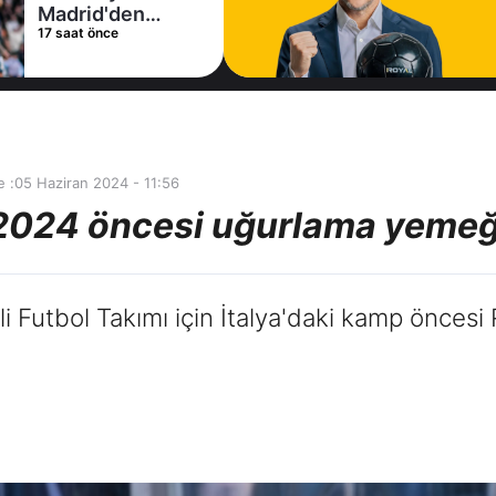
Madrid'den
17 saat önce
Vinicius Junior
kararı
 :
05 Haziran 2024 - 11:56
 2024 öncesi uğurlama yemeğ
i Futbol Takımı için İtalya'daki kamp önces