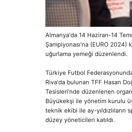
Almanya'da 14 Haziran-14 Te
Şampiyonası'na (EURO 2024) kat
uğurlama yemeği düzenlendi.
Türkiye Futbol Federasyonunda
Riva'da bulunan TFF Hasan Doğ
Tesisleri'nde düzenlenen org
Büyükekşi ile yönetim kurulu üy
teknik ekibi ile ay-yıldızlıları
düzey yöneticileri katıldı.
ABERİ OKU
➜