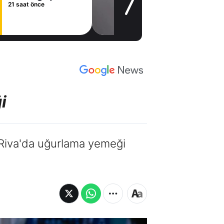
21 saat önce
i
i Riva'da uğurlama yemeği