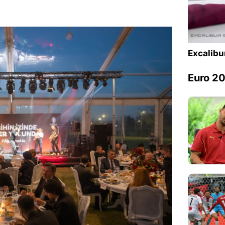
Sesi Aç
Excalibu
Euro 20