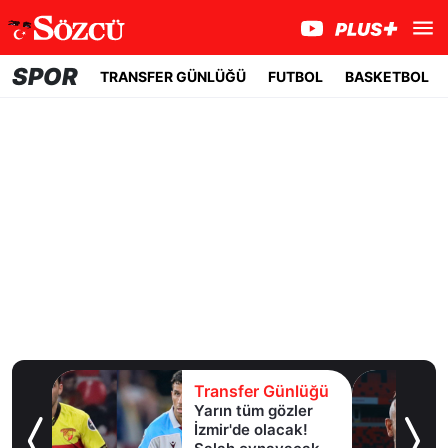
SPOR
TRANSFER GÜNLÜĞÜ
FUTBOL
BASKETBOL
lüğü
Transfer Günlüğü
Yarın tüm gözler
esi!
İzmir'de olacak!