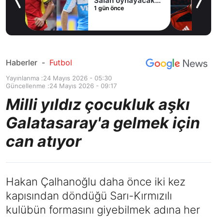
Salah oynayacak
1 gün önce
an
mı?
Haberler
-
Futbol
Yayınlanma :
24 Mayıs 2026 - 05:30
Güncellenme :
24 Mayıs 2026 - 09:17
Milli yıldız çocukluk aşkı
Galatasaray'a gelmek için
can atıyor
Hakan Çalhanoğlu daha önce iki kez
kapısından döndüğü Sarı-Kırmızılı
kulübün formasını giyebilmek adına her