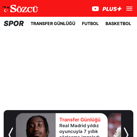
SPOR
TRANSFER GÜNLÜĞÜ
FUTBOL
BASKETBOL
lüğü
Transfer Günlüğü
ldız
Galatasaray
lık
Leao'nun