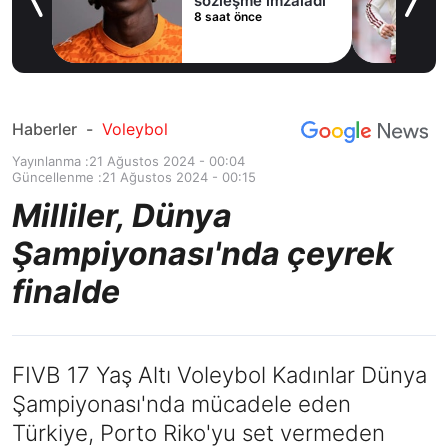
ladı
alternatifini
11 saat önce
Arsenal'de buldu
Haberler
-
Voleybol
Yayınlanma :
21 Ağustos 2024 - 00:04
Güncellenme :
21 Ağustos 2024 - 00:15
Milliler, Dünya
Şampiyonası'nda çeyrek
finalde
FIVB 17 Yaş Altı Voleybol Kadınlar Dünya
Şampiyonası'nda mücadele eden
Türkiye, Porto Riko'yu set vermeden