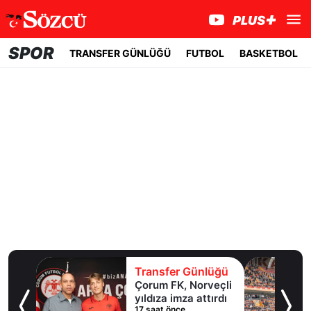
SPOR
TRANSFER GÜNLÜĞÜ
FUTBOL
BASKETBOL
lüğü
Transfer Günlüğü
ol
Çorum FK, Norveçli
inde
yıldıza imza attırdı
17 saat önce