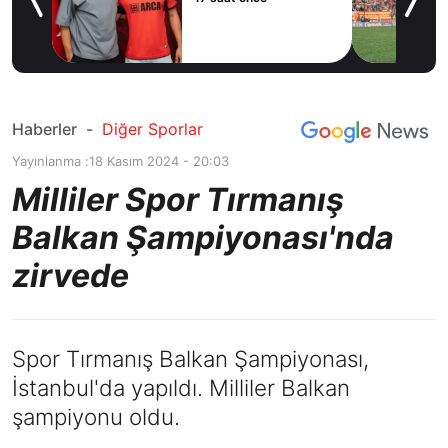
e’ye
Haberler
-
Diğer Sporlar
Yayınlanma :
18 Kasım 2024 - 20:03
Milliler Spor Tırmanış
Balkan Şampiyonası'nda
zirvede
Spor Tırmanış Balkan Şampiyonası,
İstanbul'da yapıldı. Milliler Balkan
şampiyonu oldu.