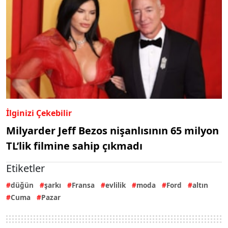
İlginizi Çekebilir
Milyarder Jeff Bezos nişanlısının 65 milyon
TL’lik filmine sahip çıkmadı
Etiketler
düğün
şarkı
Fransa
evlilik
moda
Ford
altın
Cuma
Pazar