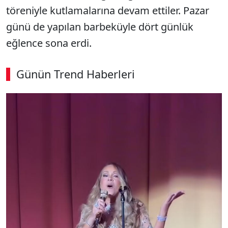
töreniyle kutlamalarına devam ettiler. Pazar
günü de yapılan barbeküyle dört günlük
eğlence sona erdi.
Günün Trend Haberleri
00:05
/ 02:14
Sesi Aç