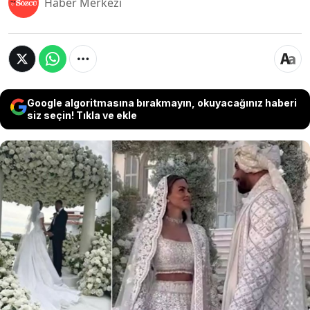
Haber Merkezi
Google algoritmasına bırakmayın, okuyacağınız haberi
siz seçin! Tıkla ve ekle
Milyarder girişimci ve iş insanı Umar Kamani,
dört gün dört gece süren görkemli bir törenle
model sevgilisi Nada Adelle ile dünya evine girdi.
Yaklaşık 812 milyon TL (20 milyon sterlin) gibi dev
bir bütçeyle gerçekleşen düğünde Mariah Carey
ve Andrea Bocelli'nin performansları da damga
vurdu.