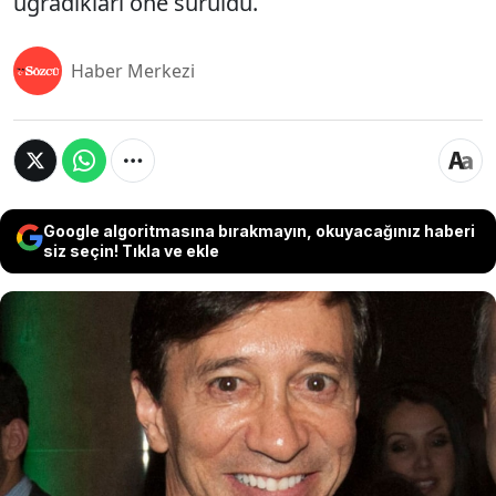
uğradıkları öne sürüldü.
Haber Merkezi
Google algoritmasına bırakmayın, okuyacağınız haberi
siz seçin! Tıkla ve ekle
ABD'li ünlü milyarder George Soros'un yakın
arkadaşı ve emekli finansçı Howard Rubin, onlarca
kadını seks amaçlı insan kaçakçılığına maruz
bıraktığı gerekçesiyle gözaltına alındı. Rubin'in
New York'taki lüks dairesinde kurduğu ve
mahkeme belgelerinde "Zindan" olarak