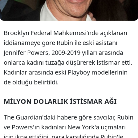
tanımlanan ses yalıtımlı odada kadınların cinsel ve
fiziksel saldırıya uğradıkları öne sürüldü.
Brooklyn Federal Mahkemesi'nde açıklanan
iddianameye göre Rubin ile eski asistanı
Jennifer Powers, 2009-2019 yılları arasında
onlarca kadını tuzağa düşürerek istismar etti.
Kadınlar arasında eski Playboy modellerinin
de olduğu belirtildi.
MİLYON DOLARLIK İSTİSMAR AĞI
The Guardian'daki habere göre savcılar, Rubin
ve Powers'ın kadınları New York'a uçmaları
için ikna ettiğini, para karşılığında Rubin'le