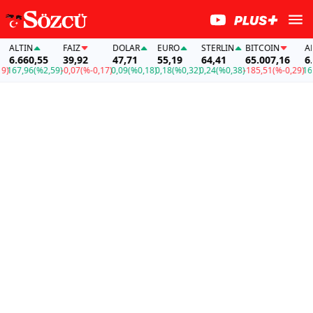
ALTIN
FAİZ
DOLAR
EURO
STERLIN
BITCOIN
ALTI
6.660,55
39,92
47,71
55,19
64,41
65.007,16
6.66
67,96
(%2,59)
-0,07
(%-0,17)
0,09
(%0,18)
0,18
(%0,32)
0,24
(%0,38)
-185,51
(%-0,29)
167,