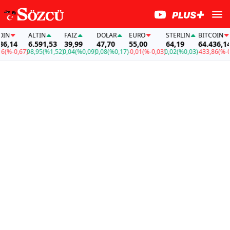
ALTIN
FAİZ
DOLAR
EURO
STERLIN
BITCOIN
14
6.591,53
39,99
47,70
55,00
64,19
64.436,14
-0,67)
98,95
(%1,52)
0,04
(%0,09)
0,08
(%0,17)
-0,01
(%-0,03)
0,02
(%0,03)
-433,86
(%-0,67)