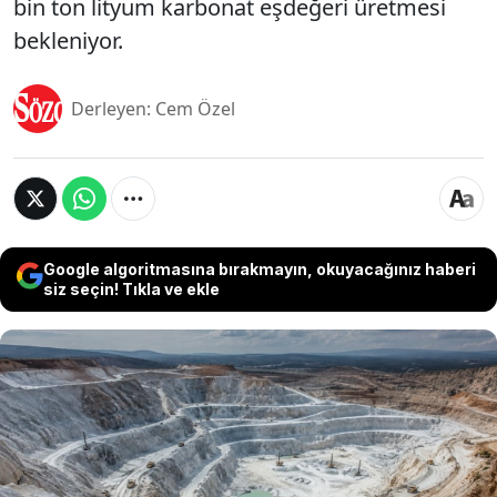
bin ton lityum karbonat eşdeğeri üretmesi
bekleniyor.
Derleyen: Cem Özel
Google algoritmasına bırakmayın, okuyacağınız haberi
siz seçin! Tıkla ve ekle
Elektrikli araç bataryalarında kullanılan lityuma
olan talep artarken, dünyanın en büyük lityum
projelerinden biri üretime hazırlanıyor.
Demokratik Kongo Cumhuriyeti'ndeki Manono
Lityum Projesi'nin bu yıl devreye alınması