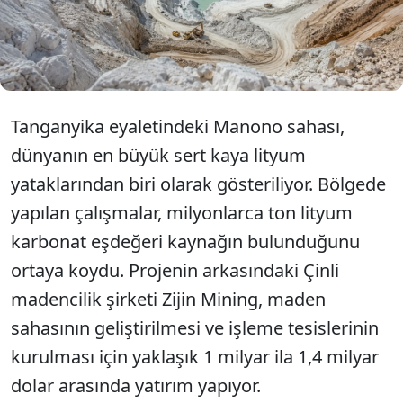
planlanıyor. Tesisin tam kapasiteye ulaştığında
yılda yaklaşık 130 bin ton lityum karbonat
eşdeğeri üretmesi bekleniyor.
Tanganyika eyaletindeki Manono sahası,
dünyanın en büyük sert kaya lityum
yataklarından biri olarak gösteriliyor. Bölgede
yapılan çalışmalar, milyonlarca ton lityum
karbonat eşdeğeri kaynağın bulunduğunu
ortaya koydu. Projenin arkasındaki Çinli
madencilik şirketi Zijin Mining, maden
sahasının geliştirilmesi ve işleme tesislerinin
kurulması için yaklaşık 1 milyar ila 1,4 milyar
dolar arasında yatırım yapıyor.