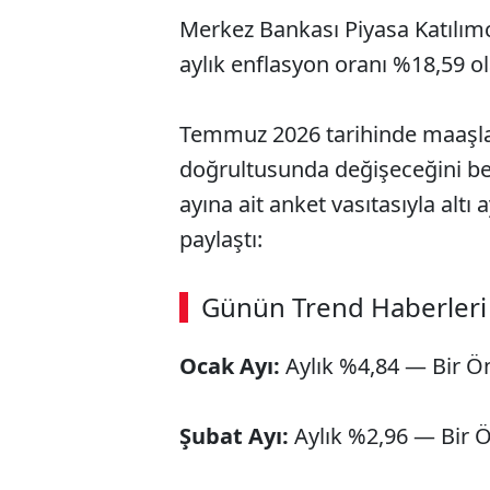
Merkez Bankası Piyasa Katılımc
aylık enflasyon oranı %18,59 ol
Temmuz 2026 tarihinde maaşlar
doğrultusunda değişeceğini be
ayına ait anket vasıtasıyla altı
paylaştı:
ABERİ OKU
➜
Günün Trend Haberleri
00:02
/ 09:08
Ocak Ayı:
Aylık %4,84 — Bir Ö
Şubat Ayı:
Aylık %2,96 — Bir 