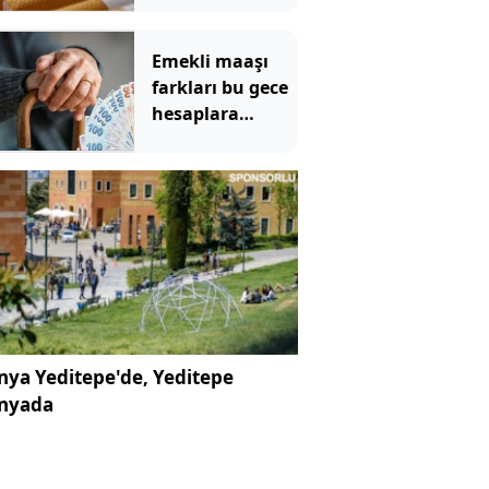
TL oldu
Emekli maaşı
farkları bu gece
hesaplara
yatıyor
ya Yeditepe'de, Yeditepe
nyada