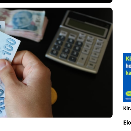
ın son anketiyle Temmuz 2026 maaş zamları için
 yüzüne çıktı. Milyonlarca vatandaşı ilgilendiren yeni
usunda, en düşük emekli maaşından memur
m tazminatından sosyal yardımlara kadar pek çok
lar sil baştan yapıldı.
Kir
Ek