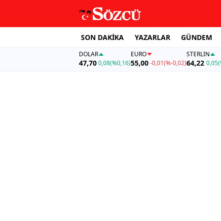
SON DAKİKA
YAZARLAR
GÜNDEM
DOLAR
EURO
STERLIN
47,70
55,00
64,22
0,08
(%0,16)
-0,01
(%-0,02)
0,05
(