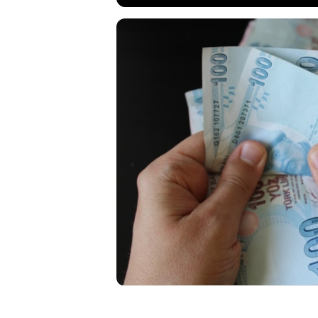
Merkez Bankası’n
kritik veriler gün
oranlar doğrult
aylıklarına, kıde
kalemde hesaplama