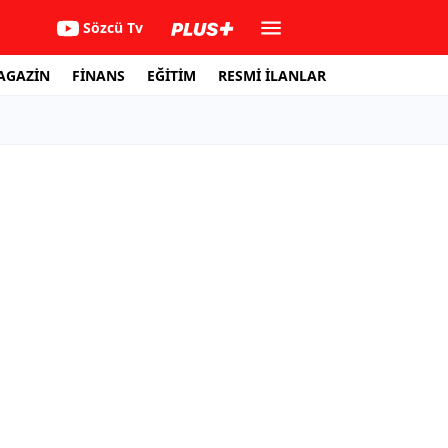
Sözcü Tv
AGAZİN
FİNANS
EĞİTİM
RESMİ İLANLAR