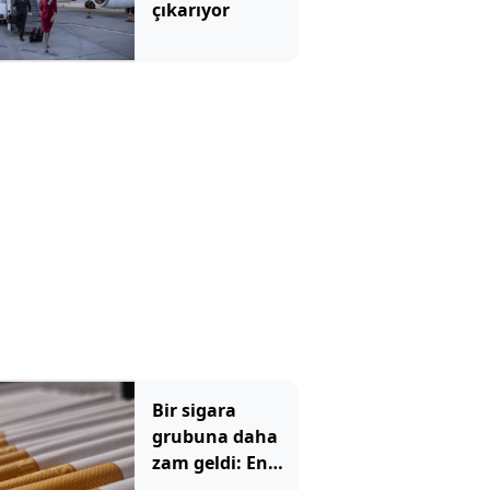
çıkarıyor
Bir sigara
grubuna daha
zam geldi: En
yüksek fiyat 130