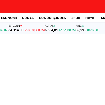
EKONOMİ
DÜNYA
GÜNÜN İÇİNDEN
SPOR
HAYAT
M
BITCOIN
ALTIN
FAİZ
64.314,00
6.534,81
39,99
%0,07)
-226,00
(%-0,35)
42,22
(%0,65)
0,04
(%0,09)