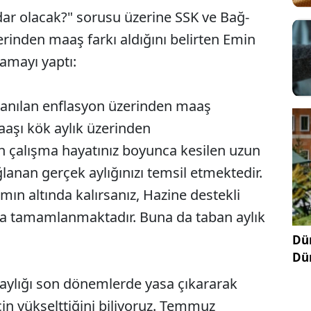
ar olacak?" sorusu üzerine SSK ve Bağ-
erinden maaş farkı aldığını belirten Emin
amayı yaptı:
aşanılan enflasyon üzerinden maaş
aaşı kök aylık üzerinden
in çalışma hayatınız boyunca kesilen uzun
ğlanan gerçek aylığınızı temsil etmektedir.
mın altında kalırsanız, Hazine destekli
ama tamamlanmaktadır. Buna da taban aylık
Dün
Dü
ylığı son dönemlerde yasa çıkararak
n yükselttiğini biliyoruz. Temmuz