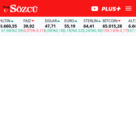
TIN
FAİZ
DOLAR
EURO
STERLIN
BITCOIN
ALTIN
660,55
39,92
47,71
55,19
64,41
65.015,28
6.660
7,96
(%2,59)
-0,07
(%-0,17)
0,09
(%0,18)
0,18
(%0,32)
0,24
(%0,38)
-109,13
(%-0,17)
167,96