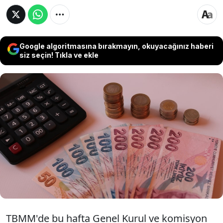
Google algoritmasına bırakmayın, okuyacağınız haberi
siz seçin! Tıkla ve ekle
TBMM Genel Kurulu'nda bu hafta, Varlık
Barışı'na ilişkin düzenlemeleri de içeren,
'Bazı Kanunlarda Değişiklik Yapılmasına
Dair Kanun Teklifi' görüşülecek.
TBMM'de bu hafta Genel Kurul ve komisyon